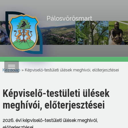
Pálosvörösmart
Kezdőlap
»
Képviselő-testületi ülések meghívói, előterjesztései
Képviselő-testületi ülések
meghívói, előterjesztései
2026. évi képviselő-testületi ülések meghívói,
előterjesztései