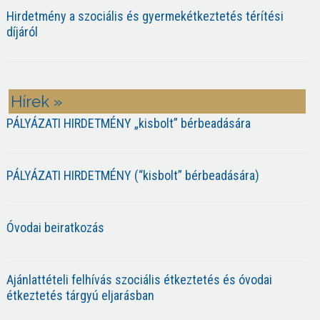
Hirdetmény a szociális és gyermekétkeztetés térítési
díjáról
Hírek »
PÁLYÁZATI HIRDETMÉNY „kisbolt” bérbeadására
PÁLYÁZATI HIRDETMÉNY (“kisbolt” bérbeadására)
Óvodai beiratkozás
Ajánlattételi felhívás szociális étkeztetés és óvodai
étkeztetés tárgyú eljarásban