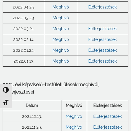
2022.04.25.
Meghívó
Előterjesztések
2022.03.23.
Meghívó
2022.03.21.
Meghívó
Előterjesztések
2022.02.14.
Meghívó
Előterjesztések
2022.01.24.
Meghívó
Előterjesztések
2022.01.13.
Meghívó
Előterjesztések
2021. évi képviselő-testületi ülések meghívói,
Nagy kontraszt váltása
előterjesztései
Betűméret váltása
Dátum
Meghívó
Előterjesztések
2021.12.13.
Meghívó
Előterjesztések
2021.11.29.
Meghívó
Előterjesztések