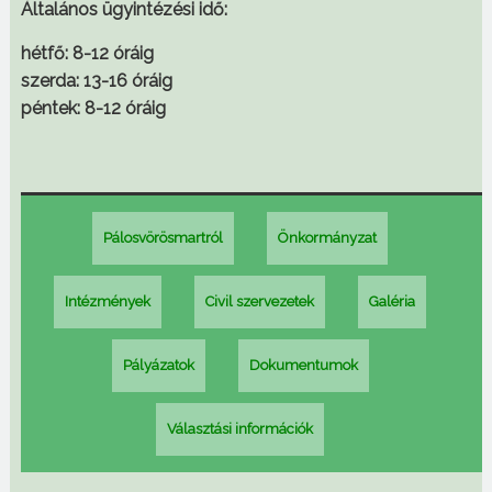
Általános ügyintézési idő:
hétfő: 8-12 óráig
szerda: 13-16 óráig
péntek: 8-12 óráig
Pálosvörösmartról
Önkormányzat
Intézmények
Civil szervezetek
Galéria
Pályázatok
Dokumentumok
Választási információk