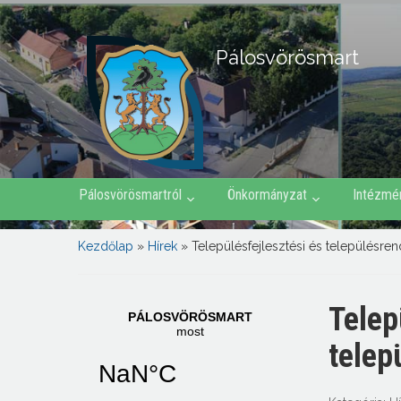
Pálosvörösmart
Pálosvörösmartról
Önkormányzat
Intézmé
Kezdőlap
»
Hírek
»
Településfejlesztési és település
Telep
telep