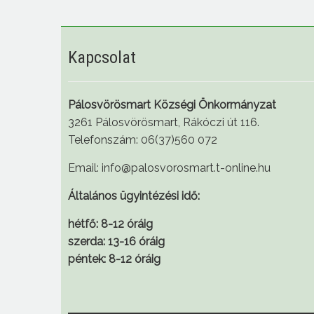
Kapcsolat
Pálosvörösmart Községi Önkormányzat
3261 Pálosvörösmart, Rákóczi út 116.
Telefonszám: 06(37)560 072
Email: info@palosvorosmart.t-online.hu
Általános ügyintézési idő:
hétfő: 8-12 óráig
szerda: 13-16 óráig
péntek: 8-12 óráig