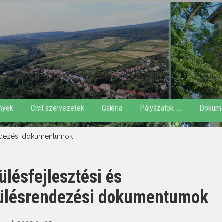
nyek
Civil szervezetek
Galéria
Pályázatok
Dokum
rendezési dokumentumok
ülésfejlesztési és
ülésrendezési dokumentumok