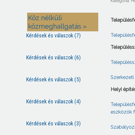
Kategória:
H
Köz nélküli
Településf
közmeghallgatás »
Kérdések és válaszok (7)
Településf
Településs
Kérdések és válaszok (6)
Településs
Szerkezeti
Kérdések és válaszok (5)
Helyi építé
Kérdések és válaszok (4)
Településf
eszközök fe
Kérdések és válaszok (3)
Szabályozás