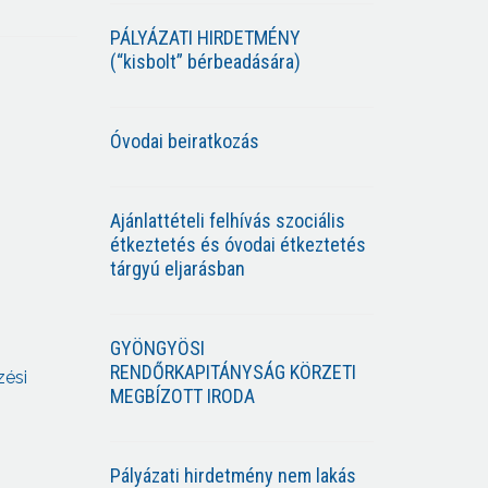
PÁLYÁZATI HIRDETMÉNY
(“kisbolt” bérbeadására)
Óvodai beiratkozás
Ajánlattételi felhívás szociális
étkeztetés és óvodai étkeztetés
tárgyú eljarásban
GYÖNGYÖSI
RENDŐRKAPITÁNYSÁG KÖRZETI
zési
MEGBÍZOTT IRODA
Pályázati hirdetmény nem lakás