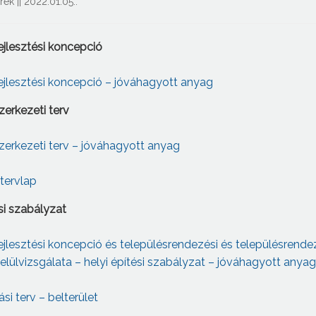
írek
||
2022.01.05.
.
ejlesztési koncepció
ejlesztési koncepció – jóváhagyott anyag
zerkezeti terv
zerkezeti terv – jóváhagyott anyag
 tervlap
si szabályzat
ejlesztési koncepció és településrendezési és településrende
lülvizsgálata – helyi építési szabályzat –
jóváhagyott
anyag
i terv – belterület