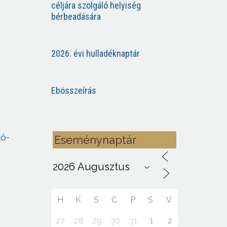
céljára szolgáló helyiség
bérbeadására
2026. évi hulladéknaptár
Ebösszeírás
lő-
Eseménynaptár
H
K
S
C
P
S
V
27
28
29
30
31
1
2