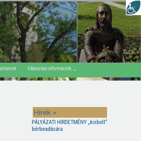
entumok
Választási információk
Hírek »
PÁLYÁZATI HIRDETMÉNY „kisbolt”
bérbeadására