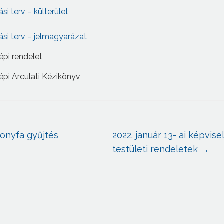
i terv – külterület
si terv – jelmagyarázat
épi rendelet
épi Arculati Kézikönyv
onyfa gyűjtés
2022. január 13- ai képvise
testületi rendeletek
→