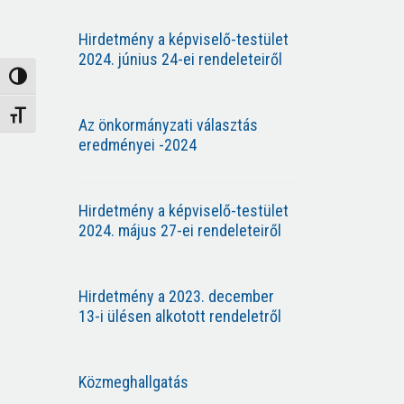
Hirdetmény a képviselő-testület
2024. június 24-ei rendeleteiről
Nagy kontraszt váltása
Betűméret váltása
Az önkormányzati választás
eredményei -2024
Hirdetmény a képviselő-testület
2024. május 27-ei rendeleteiről
Hirdetmény a 2023. december
13-i ülésen alkotott rendeletről
Közmeghallgatás