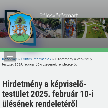
Pálosvörösmart
Kezdőlap
»
Fontos információk
»
Hirdetmény a képviselő-
testület 2025. február 10-i ülésének rendeletéről
Hirdetmény a képviselő-
testület 2025. február 10-i
ülésének rendeletéről