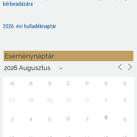
bérbeadására
2026. évi hulladéknaptár
Eseménynaptár
H
K
S
C
P
S
V
27
28
29
30
31
1
2
8
3
4
5
6
7
9