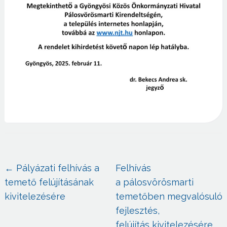
←
Pályázati felhívás a
Felhívás
temető felújításának
a pálosvörösmarti
kivitelezésére
temetőben megvalósuló
fejlesztés,
felújítás kivitelezésére