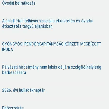
Óvodai beiratkozás
Ajánlattételi felhívás szociális étkeztetés és óvodai
étkeztetés tárgyú eljarásban
GYÖNGYÖSI RENDŐRKAPITÁNYSÁG KÖRZETI MEGBÍZOTT
IRODA
Pályázati hirdetmény nem lakás céljára szolgáló helyiség
bérbeadására
2026. évi hulladéknaptár
Ebösszeírás