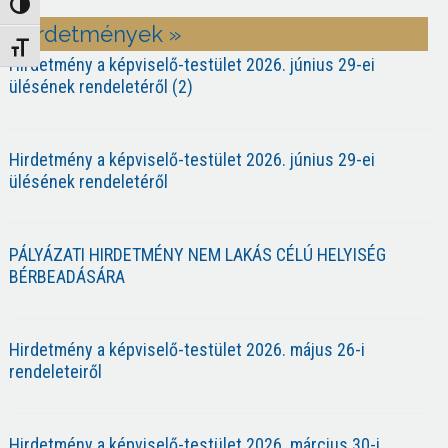
Nagy kontraszt váltása
Hirdetmények »
Betűméret váltása
Hirdetmény a képviselő-testület 2026. június 29-ei
ülésének rendeletéről (2)
Hirdetmény a képviselő-testület 2026. június 29-ei
ülésének rendeletéről
PÁLYÁZATI HIRDETMÉNY NEM LAKÁS CÉLÚ HELYISÉG
BÉRBEADÁSÁRA
Hirdetmény a képviselő-testület 2026. május 26-i
rendeleteiről
Hirdetmény a képviselő-testület 2026. március 30-i