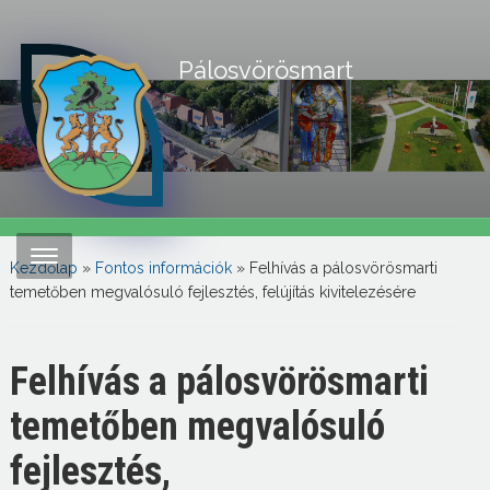
Pálosvörösmart
Kezdőlap
»
Fontos információk
»
Felhívás a pálosvörösmarti
temetőben megvalósuló fejlesztés, felújítás kivitelezésére
Felhívás a pálosvörösmarti
temetőben megvalósuló
fejlesztés,