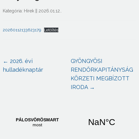
Kategória:
Hírek
||
2026.01.12.
.
20260112133623179
Letöltés
←
2026. évi
GYÖNGYÖSI
hulladéknaptár
RENDŐRKAPITÁNYSÁG
KÖRZETI MEGBÍZOTT
IRODA
→