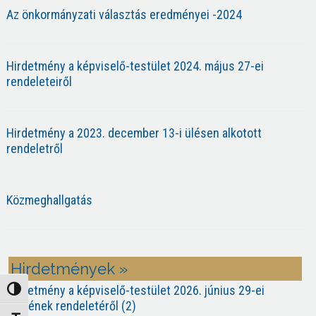
Az önkormányzati választás eredményei -2024
Hirdetmény a képviselő-testület 2024. május 27-ei
rendeleteiről
Hirdetmény a 2023. december 13-i ülésen alkotott
rendeletről
Közmeghallgatás
Hirdetmények »
Hirdetmény a képviselő-testület 2026. június 29-ei
Nagy kontraszt váltása
ülésének rendeletéről (2)