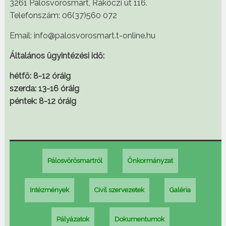
3261 Pálosvörösmart, Rákóczi út 116.
Telefonszám: 06(37)560 072
Email: info@palosvorosmart.t-online.hu
Általános ügyintézési idő:
hétfő: 8-12 óráig
szerda: 13-16 óráig
péntek: 8-12 óráig
Pálosvörösmartról
Önkormányzat
Intézmények
Civil szervezetek
Galéria
Pályázatok
Dokumentumok