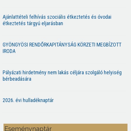
Ajánlattételi felhívás szociális étkeztetés és óvodai
étkeztetés tárgyú eljarásban
GYÖNGYÖSI RENDŐRKAPITÁNYSÁG KÖRZETI MEGBÍZOTT
IRODA
Pályázati hirdetmény nem lakás céljára szolgáló helyiség
bérbeadására
2026. évi hulladéknaptár
Eseménynaptár