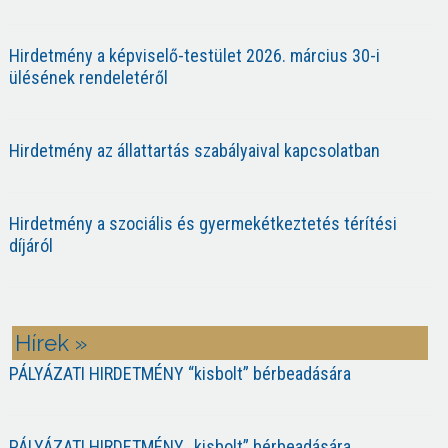
Hirdetmény a képviselő-testület 2026. március 30-i
ülésének rendeletéről
Hirdetmény az állattartás szabályaival kapcsolatban
Hirdetmény a szociális és gyermekétkeztetés térítési
díjáról
Hírek »
PÁLYÁZATI HIRDETMÉNY “kisbolt” bérbeadására
PÁLYÁZATI HIRDETMÉNY „kisbolt” bérbeadására