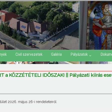
nyek
Civil szervezetek
Galéria
Pályázatok
Dokum
a KÖZZÉTÉTELI IDŐSZAK! || Pályázati kiírás es
ület 2026. május 26-i rendeleteiről