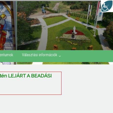
entumok
Választási információk
etén LEJÁRT A BEADÁSI