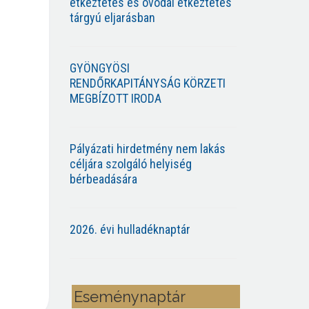
étkeztetés és óvodai étkeztetés
tárgyú eljarásban
GYÖNGYÖSI
RENDŐRKAPITÁNYSÁG KÖRZETI
MEGBÍZOTT IRODA
Pályázati hirdetmény nem lakás
céljára szolgáló helyiség
bérbeadására
2026. évi hulladéknaptár
Eseménynaptár