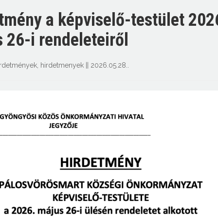
tmény a képviselő-testület 202
 26-i rendeleteiről
irdetmények
,
hirdetmenyek
||
2026.05.28.
.