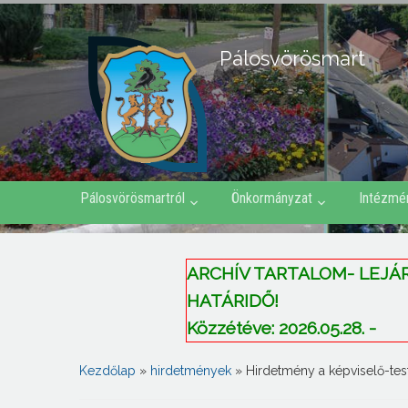
Pálosvörösmart
Pálosvörösmartról
Önkormányzat
Intézmé
ARCHÍV TARTALOM- LEJÁRT 
HATÁRIDŐ!
Közzétéve: 2026.05.28. -
Kezdőlap
»
hirdetmények
»
Hirdetmény a képviselő-test