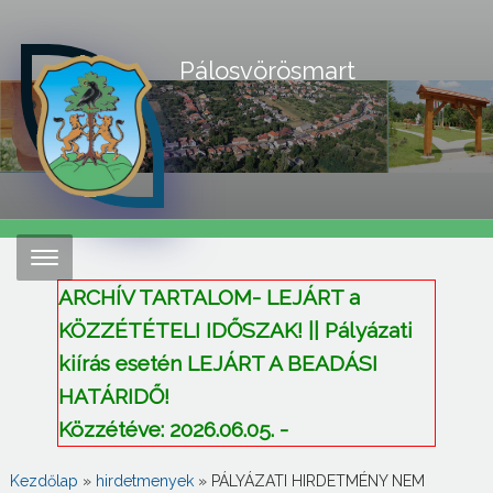
Pálosvörösmart
ARCHÍV TARTALOM- LEJÁRT a
KÖZZÉTÉTELI IDŐSZAK! || Pályázati
kiírás esetén LEJÁRT A BEADÁSI
HATÁRIDŐ!
Közzétéve: 2026.06.05. -
Kezdőlap
»
hirdetmenyek
»
PÁLYÁZATI HIRDETMÉNY NEM