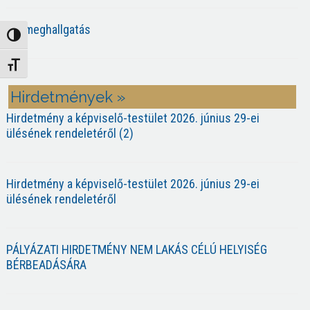
Közmeghallgatás
Nagy kontraszt váltása
Betűméret váltása
Hirdetmények »
Hirdetmény a képviselő-testület 2026. június 29-ei
ülésének rendeletéről (2)
Hirdetmény a képviselő-testület 2026. június 29-ei
ülésének rendeletéről
PÁLYÁZATI HIRDETMÉNY NEM LAKÁS CÉLÚ HELYISÉG
BÉRBEADÁSÁRA