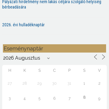
Pályázati hirdetmény nem lakás céljára szolgáló helyiség
bérbeadására
2026. évi hulladéknaptár
Eseménynaptár
H
K
S
C
P
S
V
27
28
29
30
31
1
2
8
3
4
5
6
7
9