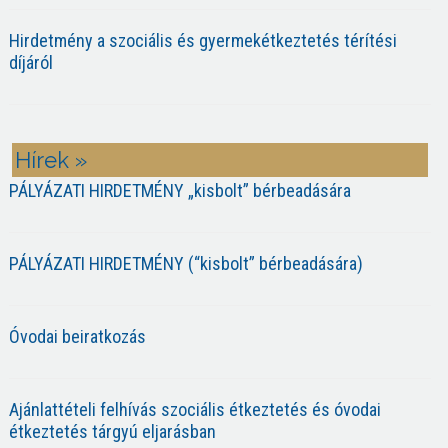
Hirdetmény a szociális és gyermekétkeztetés térítési
díjáról
Hírek »
PÁLYÁZATI HIRDETMÉNY „kisbolt” bérbeadására
PÁLYÁZATI HIRDETMÉNY (“kisbolt” bérbeadására)
Óvodai beiratkozás
Ajánlattételi felhívás szociális étkeztetés és óvodai
étkeztetés tárgyú eljarásban