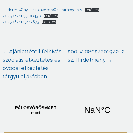
HirdetmÃ©ny – IskolakezdÃ©si tÃ¡mogatÃ¡s
Letöltés
20250821123306436
Letöltés
20250821123417873
Letöltés
←
Ajánlattételi felhívás
500. V. 0805/2019/262
szociális étkeztetés és
sz. Hirdetmény
→
óvodai étkeztetés
tárgyú eljárásban