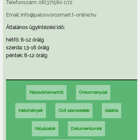
Telefonszám: 06(37)560 072
Email: info@palosvorosmart.t-online.hu
Általános ügyintézési idő:
hétfő: 8-12 óráig
szerda: 13-16 óráig
péntek: 8-12 óráig
Pálosvörösmartról
Önkormányzat
Intézmények
Civil szervezetek
Galéria
Pályázatok
Dokumentumok