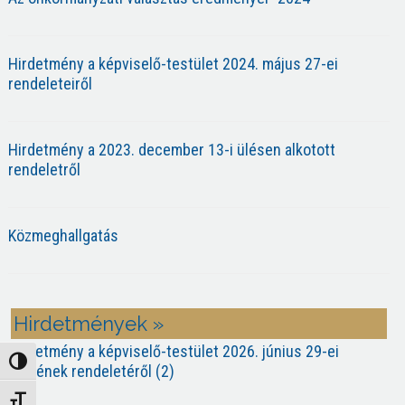
Hirdetmény a képviselő-testület 2024. május 27-ei
rendeleteiről
Hirdetmény a 2023. december 13-i ülésen alkotott
rendeletről
Közmeghallgatás
Hirdetmények »
Hirdetmény a képviselő-testület 2026. június 29-ei
Nagy kontraszt váltása
ülésének rendeletéről (2)
Betűméret váltása