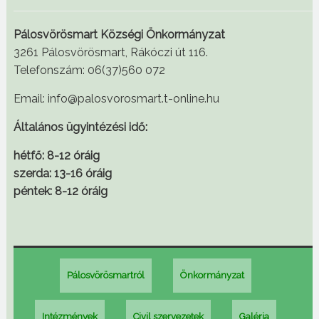
Pálosvörösmart Községi Önkormányzat
3261 Pálosvörösmart, Rákóczi út 116.
Telefonszám: 06(37)560 072
Email: info@palosvorosmart.t-online.hu
Általános ügyintézési idő:
hétfő: 8-12 óráig
szerda: 13-16 óráig
péntek: 8-12 óráig
Pálosvörösmartról
Önkormányzat
Intézmények
Civil szervezetek
Galéria