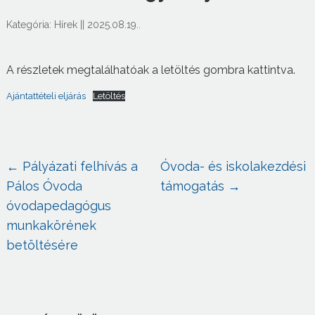
Kategória:
Hírek
||
2025.08.19.
.
A részletek megtalálhatóak a letöltés gombra kattintva.
Ajántattételi eljárás
Letöltés
←
Pályázati felhívás a
Óvoda- és iskolakezdési
Pálos Óvoda
támogatás
→
óvodapedagógus
munkakörének
betöltésére