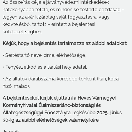
Az összeírás célja a járványvédelmi intézkedések
hatékonyabbá tétele, és minden sertéstartó gazdaság –
legyen az akár kizárólag saját fogyasztásra, vagy
kedvtelésből tartott – érintett a bejelentési
kötelezettségben.
Kérjük, hogy a bejelentés tartalmazza az alábbi adatokat:
• Sertéstartó neve, címe, elérhetősége,
• Tenyészetkód és a tartási hely adatai,
• Az állatok darabszáma korcsoportonként (kan, koca,
hízó, malac).
A bejelentéseket kérjük eljuttatni a Heves Vármegyei
Kormányhivatal Élelmiszerlánc-biztonsági és
Állategészségügyi Főosztályra, legkésőbb 2025. június
30-ig az alábbi elérhetőségek valamelyikére:
E-mail: