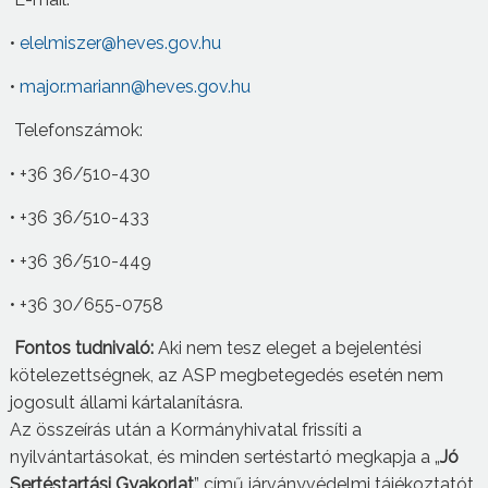
•
elelmiszer@heves.gov.hu
•
major.mariann@heves.gov.hu
Telefonszámok:
• +36 36/510-430
• +36 36/510-433
• +36 36/510-449
• +36 30/655-0758
Fontos tudnivaló:
Aki nem tesz eleget a bejelentési
kötelezettségnek, az ASP megbetegedés esetén nem
jogosult állami kártalanításra.
Az összeírás után a Kormányhivatal frissíti a
nyilvántartásokat, és minden sertéstartó megkapja a „
Jó
Sertéstartási Gyakorlat
” című járványvédelmi tájékoztatót.