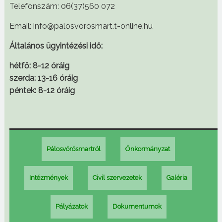
Telefonszám: 06(37)560 072
Email: info@palosvorosmart.t-online.hu
Általános ügyintézési idő:
hétfő: 8-12 óráig
szerda: 13-16 óráig
péntek: 8-12 óráig
Pálosvörösmartról
Önkormányzat
Intézmények
Civil szervezetek
Galéria
Pályázatok
Dokumentumok