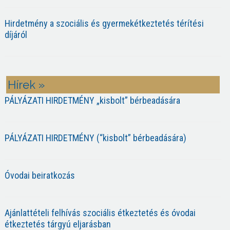
Hirdetmény a szociális és gyermekétkeztetés térítési
díjáról
Hírek »
PÁLYÁZATI HIRDETMÉNY „kisbolt” bérbeadására
PÁLYÁZATI HIRDETMÉNY (“kisbolt” bérbeadására)
Óvodai beiratkozás
Ajánlattételi felhívás szociális étkeztetés és óvodai
étkeztetés tárgyú eljarásban