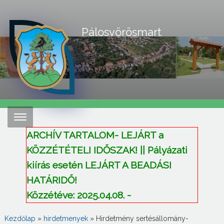
Pálosvörösmart
ARCHÍV TARTALOM- LEJÁRT a
KÖZZÉTÉTELI IDŐSZAK! || Pályázati
kiírás esetén LEJÁRT A BEADÁSI
HATÁRIDŐ!
Közzétéve: 2025.04.08. -
Kezdőlap
»
hirdetmenyek
»
Hirdetmény sertésállomány-