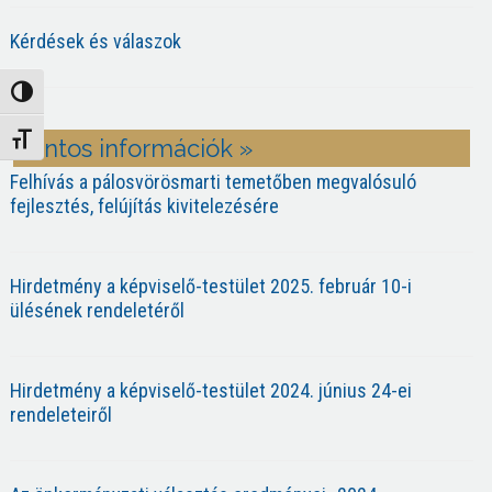
Kérdések és válaszok
Nagy kontraszt váltása
Betűméret váltása
Fontos információk »
Felhívás a pálosvörösmarti temetőben megvalósuló
fejlesztés, felújítás kivitelezésére
Hirdetmény a képviselő-testület 2025. február 10-i
ülésének rendeletéről
Hirdetmény a képviselő-testület 2024. június 24-ei
rendeleteiről