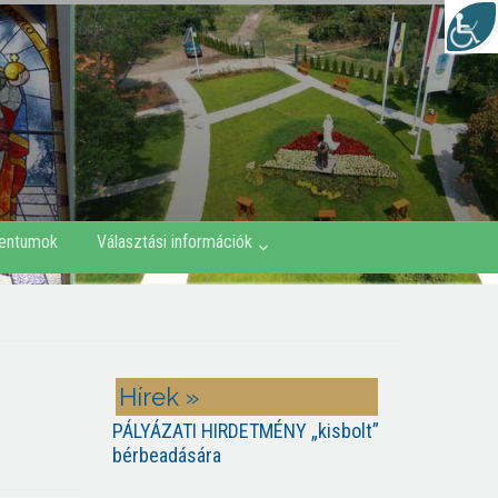
entumok
Választási információk
Hírek »
PÁLYÁZATI HIRDETMÉNY „kisbolt”
bérbeadására