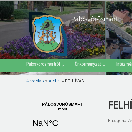
Pálosvörösmart
Pálosvörösmartról
Önkormányzat
Intézmé
Kezdőlap
»
Archiv
»
FELHÍVÁS
FELH
Kategória:
A