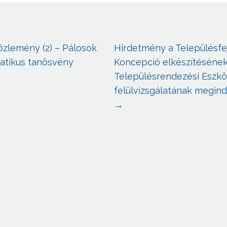
özlemény (2) – Pálosok
Hirdetmény a Településfej
matikus tanösvény
Koncepció elkészítésének
Településrendezési Eszk
felülvizsgálatának megind
→