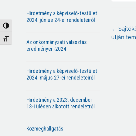
Hirdetmény a képviselő-testület
2024. június 24-ei rendeleteiről
Nagy kontraszt váltása
←
Sajtók
útján te
Betűméret váltása
Az önkormányzati választás
eredményei -2024
Hirdetmény a képviselő-testület
2024. május 27-ei rendeleteiről
Hirdetmény a 2023. december
13-i ülésen alkotott rendeletről
Közmeghallgatás