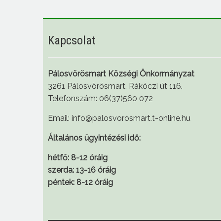
Kapcsolat
Pálosvörösmart Községi Önkormányzat
3261 Pálosvörösmart, Rákóczi út 116.
Telefonszám: 06(37)560 072
Email: info@palosvorosmart.t-online.hu
Általános ügyintézési idő:
hétfő: 8-12 óráig
szerda: 13-16 óráig
péntek: 8-12 óráig