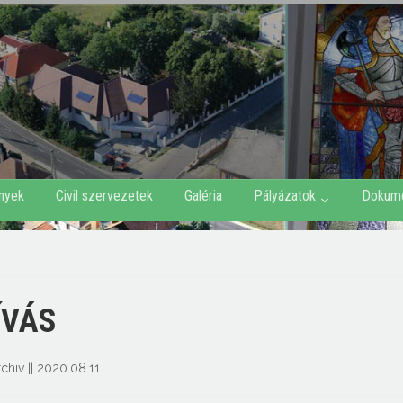
nyek
Civil szervezetek
Galéria
Pályázatok
Dokum
ÍVÁS
rchiv
||
2020.08.11.
.