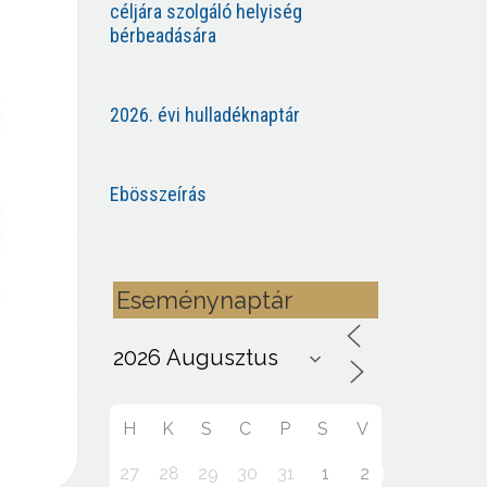
céljára szolgáló helyiség
bérbeadására
2026. évi hulladéknaptár
Ebösszeírás
Eseménynaptár
H
K
S
C
P
S
V
27
28
29
30
31
1
2