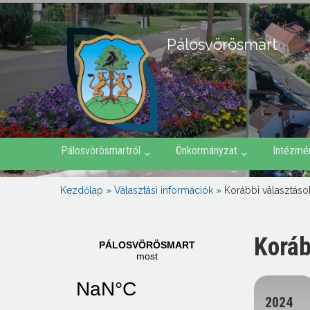
Pálosvörösmart
Pálosvörösmartról
Önkormányzat
Intézmé
Kezdőlap
»
Választási információk
»
Korábbi választáso
Koráb
2024