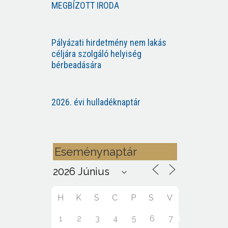
MEGBÍZOTT IRODA
Pályázati hirdetmény nem lakás
céljára szolgáló helyiség
bérbeadására
2026. évi hulladéknaptár
Eseménynaptár
H
K
S
C
P
S
V
1
2
3
4
5
6
7