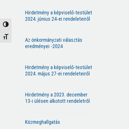
Hirdetmény a képviselő-testület
2024. június 24-ei rendeleteiről
Nagy kontraszt váltása
Betűméret váltása
Az önkormányzati választás
eredményei -2024
Hirdetmény a képviselő-testület
2024. május 27-ei rendeleteiről
Hirdetmény a 2023. december
13-i ülésen alkotott rendeletről
Közmeghallgatás