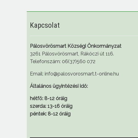
Kapcsolat
Pálosvörösmart Községi Önkormányzat
3261 Pálosvörösmart, Rákóczi út 116.
Telefonszám: 06(37)560 072
Email: info@palosvorosmart.t-online.hu
Általános ügyintézési idő:
hétfő: 8-12 óráig
szerda: 13-16 óráig
péntek: 8-12 óráig