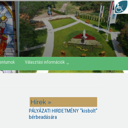
entumok
Választási információk
Hírek »
PÁLYÁZATI HIRDETMÉNY “kisbolt”
bérbeadására