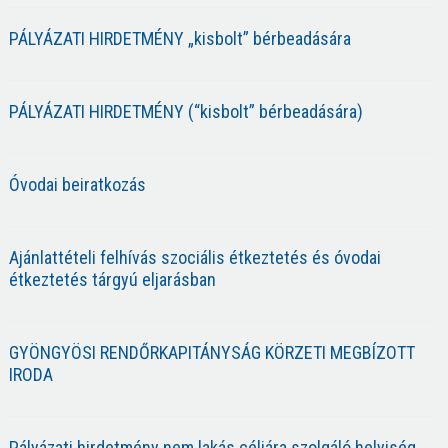
PÁLYÁZATI HIRDETMÉNY „kisbolt” bérbeadására
PÁLYÁZATI HIRDETMÉNY (“kisbolt” bérbeadására)
Óvodai beiratkozás
Ajánlattételi felhívás szociális étkeztetés és óvodai
étkeztetés tárgyú eljarásban
GYÖNGYÖSI RENDŐRKAPITÁNYSÁG KÖRZETI MEGBÍZOTT
IRODA
Pályázati hirdetmény nem lakás céljára szolgáló helyiség