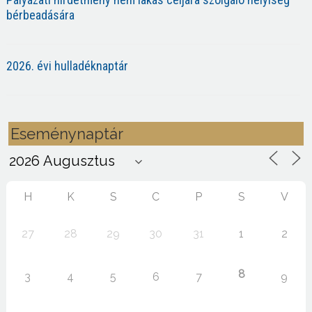
bérbeadására
2026. évi hulladéknaptár
Eseménynaptár
H
K
S
C
P
S
V
27
28
29
30
31
1
2
8
3
4
5
6
7
9