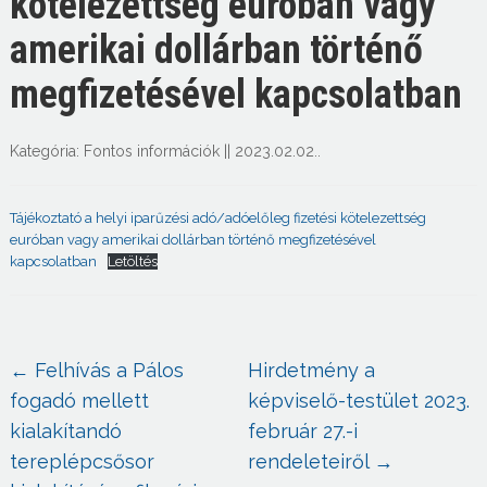
kötelezettség euróban vagy
amerikai dollárban történő
megfizetésével kapcsolatban
Kategória:
Fontos információk
||
2023.02.02.
.
Tájékoztató a helyi iparűzési adó/adóelőleg fizetési kötelezettség
euróban vagy amerikai dollárban történő megfizetésével
kapcsolatban
Letöltés
←
Felhívás a Pálos
Hirdetmény a
fogadó mellett
képviselő-testület 2023.
kialakítandó
február 27.-i
tereplépcsősor
rendeleteiről
→