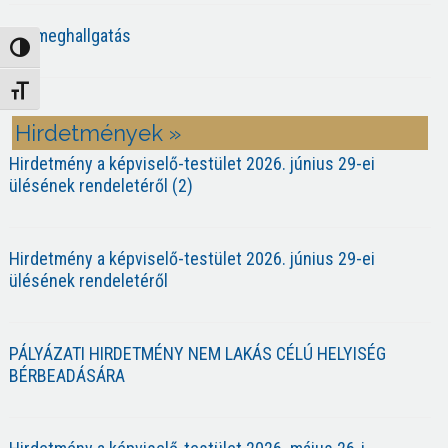
Közmeghallgatás
Nagy kontraszt váltása
Betűméret váltása
Hirdetmények »
Hirdetmény a képviselő-testület 2026. június 29-ei
ülésének rendeletéről (2)
Hirdetmény a képviselő-testület 2026. június 29-ei
ülésének rendeletéről
PÁLYÁZATI HIRDETMÉNY NEM LAKÁS CÉLÚ HELYISÉG
BÉRBEADÁSÁRA