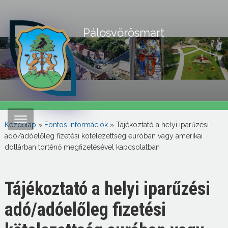
Pálosvörösmart
Kezdőlap
»
Fontos információk
»
Tájékoztató a helyi iparűzési
adó/adóelőleg fizetési kötelezettség euróban vagy amerikai
dollárban történő megfizetésével kapcsolatban
Tájékoztató a helyi iparűzési
adó/adóelőleg fizetési