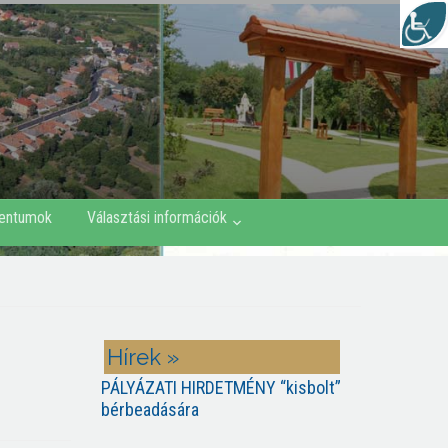
entumok
Választási információk
Hírek »
PÁLYÁZATI HIRDETMÉNY “kisbolt”
bérbeadására