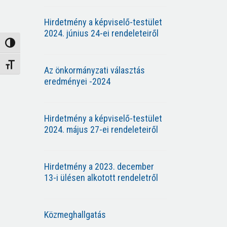
Hirdetmény a képviselő-testület
2024. június 24-ei rendeleteiről
Nagy kontraszt váltása
Betűméret váltása
Az önkormányzati választás
eredményei -2024
Hirdetmény a képviselő-testület
2024. május 27-ei rendeleteiről
Hirdetmény a 2023. december
13-i ülésen alkotott rendeletről
Közmeghallgatás