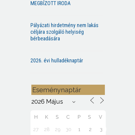
MEGBÍZOTT IRODA
Pályázati hirdetmény nem lakás
céljára szolgáló helyiség
bérbeadására
2026. évi hulladéknaptár
Eseménynaptár
H
K
S
C
P
S
V
27
28
29
30
1
2
3