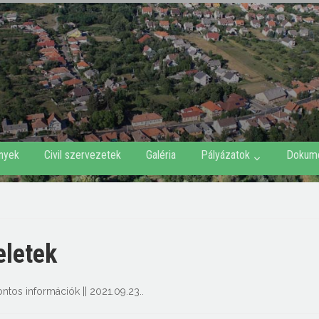
nyek
Civil szervezetek
Galéria
Pályázatok
Dokum
letek
ontos információk
||
2021.09.23.
.