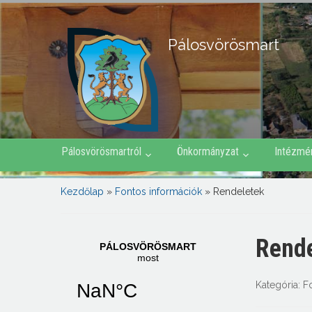
Pálosvörösmart
Pálosvörösmartról
Önkormányzat
Intézmé
Kezdőlap
»
Fontos információk
»
Rendeletek
Rende
Kategória:
F