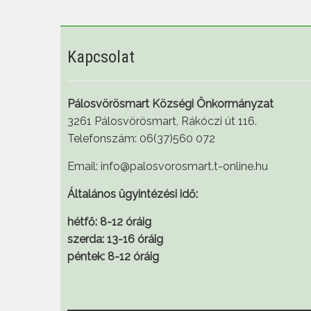
Kapcsolat
Pálosvörösmart Községi Önkormányzat
3261 Pálosvörösmart, Rákóczi út 116.
Telefonszám: 06(37)560 072
Email: info@palosvorosmart.t-online.hu
Általános ügyintézési idő:
hétfő: 8-12 óráig
szerda: 13-16 óráig
péntek: 8-12 óráig