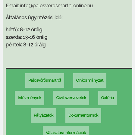
Email: info@palosvorosmart.t-online.hu
Általános ügyintézési idő:
hétfő: 8-12 óráig
szerda: 13-16 óráig
péntek: 8-12 óráig
Pálosvörösmartról
Önkormányzat
Intézmények
Civil szervezetek
Galéria
Pályázatok
Dokumentumok
Választási információk