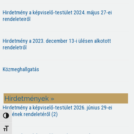
Hirdetmény a képviselő-testület 2024. május 27-ei
rendeleteiről
Hirdetmény a 2023. december 13-i ülésen alkotott
rendeletről
Közmeghallgatás
Hirdetmények »
Hirdetmény a képviselő-testület 2026. június 29-ei
ülésének rendeletéről (2)
Nagy kontraszt váltása
Betűméret váltása