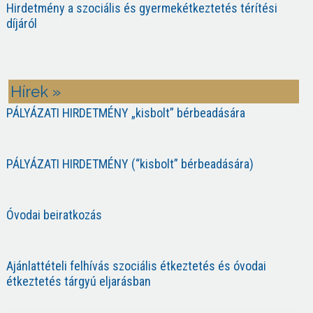
Hirdetmény a szociális és gyermekétkeztetés térítési
díjáról
Hírek »
PÁLYÁZATI HIRDETMÉNY „kisbolt” bérbeadására
PÁLYÁZATI HIRDETMÉNY (“kisbolt” bérbeadására)
Óvodai beiratkozás
Ajánlattételi felhívás szociális étkeztetés és óvodai
étkeztetés tárgyú eljarásban