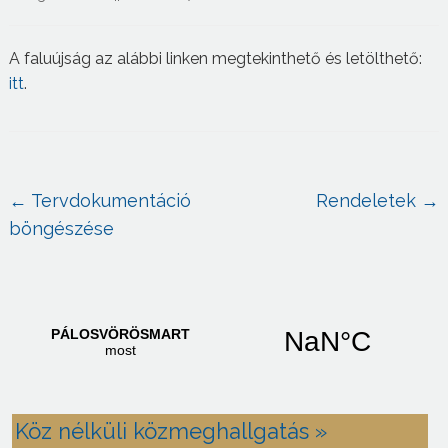
A faluújság az alábbi linken megtekinthető és letölthető:
itt
.
←
Tervdokumentáció
Rendeletek
→
böngészése
Köz nélküli közmeghallgatás »