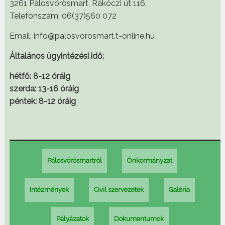
3261 Pálosvörösmart, Rákóczi út 116.
Telefonszám: 06(37)560 072
Email: info@palosvorosmart.t-online.hu
Általános ügyintézési idő:
hétfő: 8-12 óráig
szerda: 13-16 óráig
péntek: 8-12 óráig
Pálosvörösmartról
Önkormányzat
Intézmények
Civil szervezetek
Galéria
Pályázatok
Dokumentumok