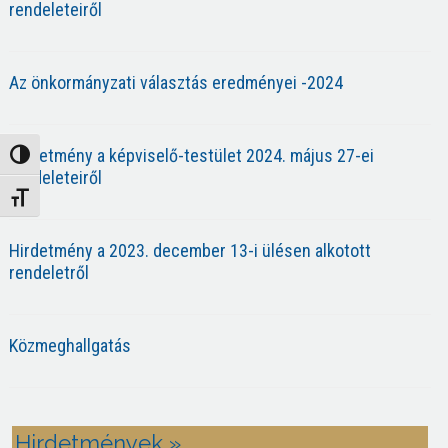
rendeleteiről
Az önkormányzati választás eredményei -2024
Hirdetmény a képviselő-testület 2024. május 27-ei
Nagy kontraszt váltása
rendeleteiről
Betűméret váltása
Hirdetmény a 2023. december 13-i ülésen alkotott
rendeletről
Közmeghallgatás
Hirdetmények »