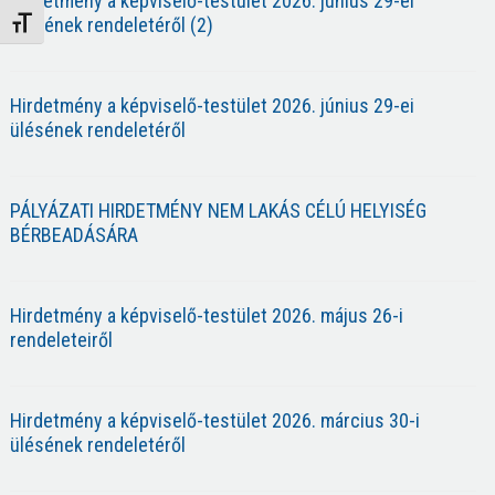
Hirdetmény a képviselő-testület 2026. június 29-ei
ülésének rendeletéről (2)
Betűméret váltása
Hirdetmény a képviselő-testület 2026. június 29-ei
ülésének rendeletéről
PÁLYÁZATI HIRDETMÉNY NEM LAKÁS CÉLÚ HELYISÉG
BÉRBEADÁSÁRA
Hirdetmény a képviselő-testület 2026. május 26-i
rendeleteiről
Hirdetmény a képviselő-testület 2026. március 30-i
ülésének rendeletéről