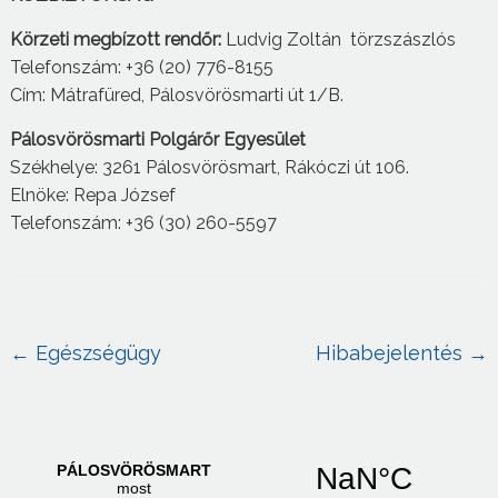
Körzeti megbízott rendőr:
Ludvig Zoltán törzszászlós
Telefonszám: +36 (20) 776-8155
Cím: Mátrafüred, Pálosvörösmarti út 1/B.
Pálosvörösmarti Polgárőr Egyesület
Székhelye: 3261 Pálosvörösmart, Rákóczi út 106.
Elnöke: Repa József
Telefonszám: +36 (30) 260-5597
←
Egészségügy
Hibabejelentés
→