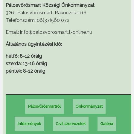
Pálosvörösmart Községi Önkormányzat
3261 Pálosvörösmart, Rákóczi út 116.
Telefonszám: 06(37)560 072
Email: info@palosvorosmart.t-online.hu
Általános ügyintézési idő:
hétfő: 8-12 óráig
szerda: 13-16 óráig
péntek: 8-12 óráig
Pálosvörösmartról
Önkormányzat
Intézmények
Civil szervezetek
Galéria