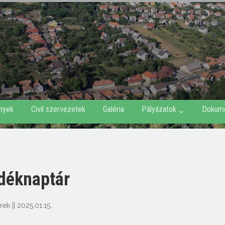
nyek
Civil szervezetek
Galéria
Pályázatok
Dokum
déknaptár
írek
||
2025.01.15.
.