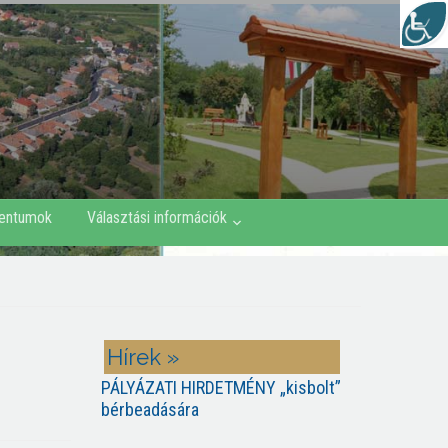
entumok
Választási információk
Hírek »
PÁLYÁZATI HIRDETMÉNY „kisbolt”
bérbeadására