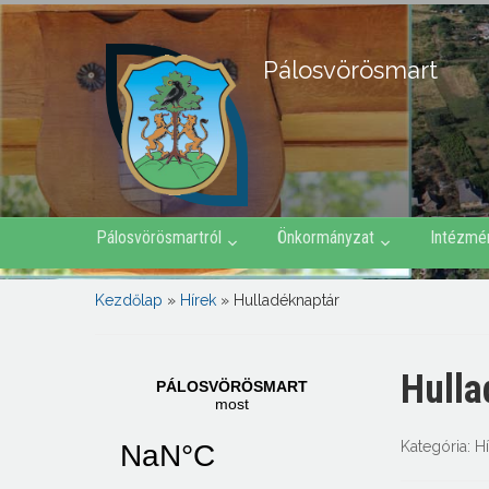
Pálosvörösmart
Pálosvörösmartról
Önkormányzat
Intézmé
Kezdőlap
»
Hírek
»
Hulladéknaptár
Hulla
Kategória:
H