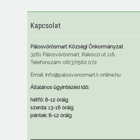
Kapcsolat
Pálosvörösmart Községi Önkormányzat
3261 Pálosvörösmart, Rákóczi út 116.
Telefonszám: 06(37)560 072
Email: info@palosvorosmart.t-online.hu
Általános ügyintézési idő:
hétfő: 8-12 óráig
szerda: 13-16 óráig
péntek: 8-12 óráig