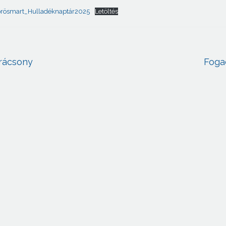
örösmart_Hulladéknaptár2025
Letöltés
rácsony
Foga