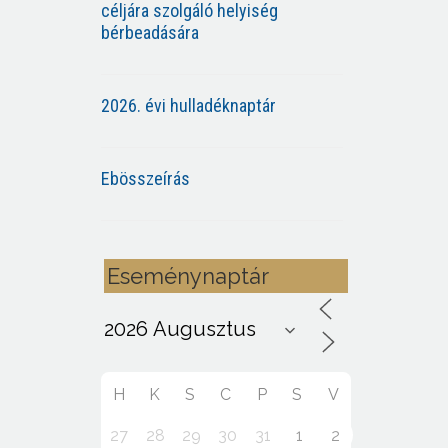
céljára szolgáló helyiség
bérbeadására
2026. évi hulladéknaptár
Ebösszeírás
Eseménynaptár
H
K
S
C
P
S
V
27
28
29
30
31
1
2