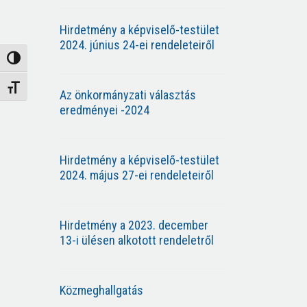
Hirdetmény a képviselő-testület
2024. június 24-ei rendeleteiről
Nagy kontraszt váltása
Betűméret váltása
Az önkormányzati választás
eredményei -2024
Hirdetmény a képviselő-testület
2024. május 27-ei rendeleteiről
Hirdetmény a 2023. december
13-i ülésen alkotott rendeletről
Közmeghallgatás