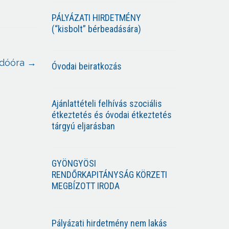
PÁLYÁZATI HIRDETMÉNY
(“kisbolt” bérbeadására)
dóóra
→
Óvodai beiratkozás
Ajánlattételi felhívás szociális
étkeztetés és óvodai étkeztetés
tárgyú eljarásban
GYÖNGYÖSI
RENDŐRKAPITÁNYSÁG KÖRZETI
MEGBÍZOTT IRODA
Pályázati hirdetmény nem lakás