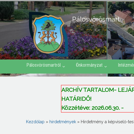
Pálosvörösmart
Pálosvörösmartról
Önkormányzat
Intézmé
ARCHÍV TARTALOM- LEJÁRT 
HATÁRIDŐ!
Közzétéve: 2026.06.30. -
Kezdőlap
»
hirdetmények
»
Hirdetmény a képviselő-test