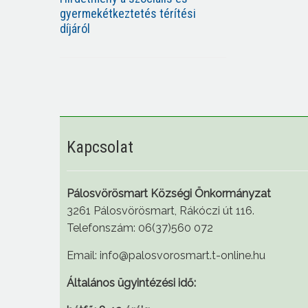
gyermekétkeztetés térítési
díjáról
Kapcsolat
Pálosvörösmart Községi Önkormányzat
3261 Pálosvörösmart, Rákóczi út 116.
Telefonszám: 06(37)560 072
Email: info@palosvorosmart.t-online.hu
Általános ügyintézési idő: