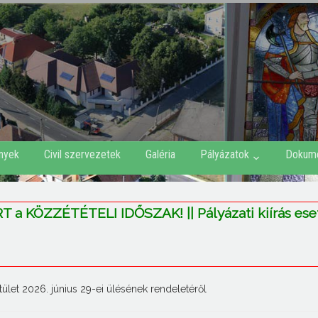
nyek
Civil szervezetek
Galéria
Pályázatok
Dokum
a KÖZZÉTÉTELI IDŐSZAK! || Pályázati kiírás es
ület 2026. június 29-ei ülésének rendeletéről