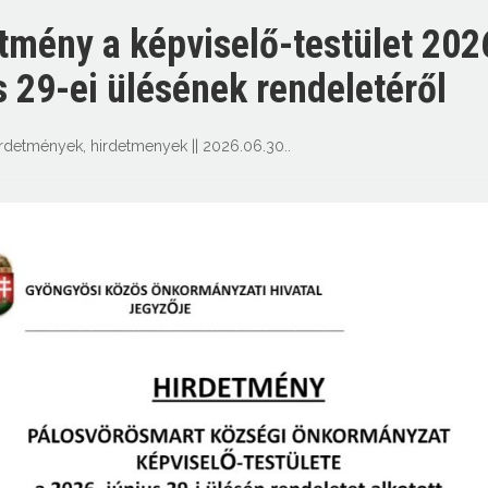
tmény a képviselő-testület 202
s 29-ei ülésének rendeletéről
irdetmények
,
hirdetmenyek
||
2026.06.30.
.