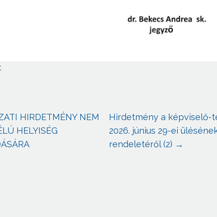
t
ZATI HIRDETMÉNY NEM
Hirdetmény a képviselő-t
ÉLÚ HELYISÉG
2026. június 29-ei üléséne
DÁSÁRA
rendeletéről (2)
→