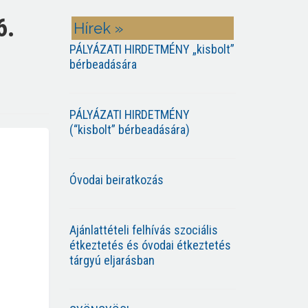
6.
Hírek »
PÁLYÁZATI HIRDETMÉNY „kisbolt”
bérbeadására
PÁLYÁZATI HIRDETMÉNY
(“kisbolt” bérbeadására)
Óvodai beiratkozás
Ajánlattételi felhívás szociális
étkeztetés és óvodai étkeztetés
tárgyú eljarásban