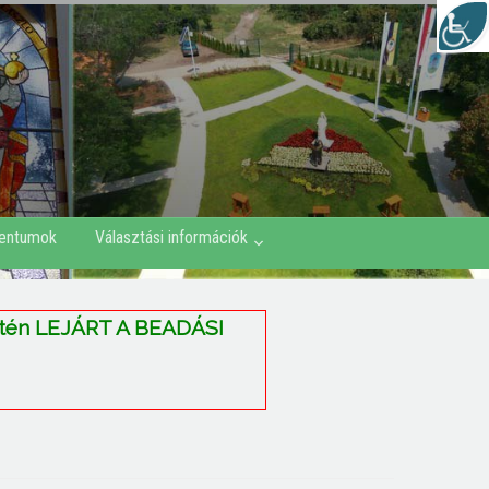
entumok
Választási információk
etén LEJÁRT A BEADÁSI