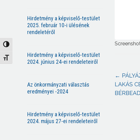
Hirdetmény a képviselő-testület
2025. február 10-i ülésének
rendeletéről
Screensho
Nagy kontraszt váltása
Hirdetmény a képviselő-testület
Betűméret váltása
2024. június 24-ei rendeleteiről
←
PÁLYÁ
LAKÁS C
Az önkormányzati választás
eredményei -2024
BÉRBEA
Hirdetmény a képviselő-testület
2024. május 27-ei rendeleteiről