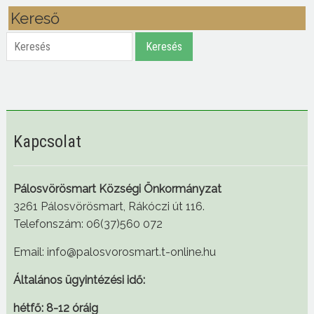
Kereső
Keresés
Keresés
Kapcsolat
Pálosvörösmart Községi Önkormányzat
3261 Pálosvörösmart, Rákóczi út 116.
Telefonszám: 06(37)560 072
Email: info@palosvorosmart.t-online.hu
Általános ügyintézési idő:
hétfő: 8-12 óráig