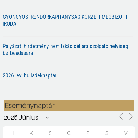
GYÖNGYÖSI RENDŐRKAPITÁNYSÁG KÖRZETI MEGBÍZOTT
IRODA
Pályázati hirdetmény nem lakás céljára szolgáló helyiség
bérbeadására
2026. évi hulladéknaptár
Eseménynaptár
H
K
S
C
P
S
V