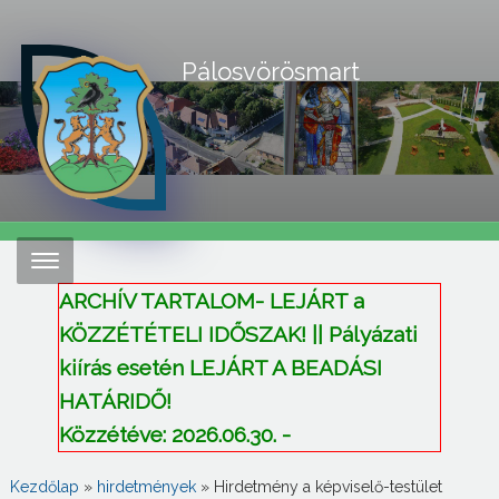
Pálosvörösmart
ARCHÍV TARTALOM- LEJÁRT a
KÖZZÉTÉTELI IDŐSZAK! || Pályázati
kiírás esetén LEJÁRT A BEADÁSI
HATÁRIDŐ!
Közzétéve: 2026.06.30. -
Kezdőlap
»
hirdetmények
»
Hirdetmény a képviselő-testület