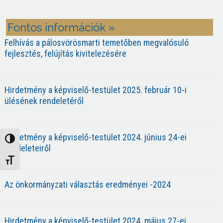
Fontos információk »
Felhívás a pálosvörösmarti temetőben megvalósuló
fejlesztés, felújítás kivitelezésére
Hirdetmény a képviselő-testület 2025. február 10-i
ülésének rendeletéről
Hirdetmény a képviselő-testület 2024. június 24-ei
Nagy kontraszt váltása
rendeleteiről
Betűméret váltása
Az önkormányzati választás eredményei -2024
Hirdetmény a képviselő-testület 2024. május 27-ei