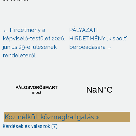
←
Hirdetmény a
PÁLYÁZATI
képviselő-testület 2026.
HIRDETMÉNY „kisbolt”
június 29-ei ülésének
bérbeadására
→
rendeletéről
Köz nélküli közmeghallgatás »
Kérdések és válaszok (7)