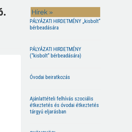
6.
Hírek »
PÁLYÁZATI HIRDETMÉNY „kisbolt”
bérbeadására
PÁLYÁZATI HIRDETMÉNY
(“kisbolt” bérbeadására)
Óvodai beiratkozás
Ajánlattételi felhívás szociális
étkeztetés és óvodai étkeztetés
tárgyú eljarásban