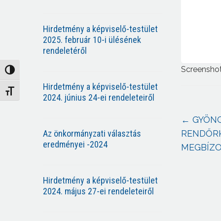
Hirdetmény a képviselő-testület
2025. február 10-i ülésének
rendeletéről
Screensho
Nagy kontraszt váltása
Hirdetmény a képviselő-testület
Betűméret váltása
2024. június 24-ei rendeleteiről
←
GYÖNG
Az önkormányzati választás
RENDŐRK
eredményei -2024
MEGBÍZO
Hirdetmény a képviselő-testület
2024. május 27-ei rendeleteiről