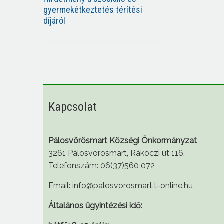
gyermekétkeztetés térítési
díjáról
Kapcsolat
Pálosvörösmart Községi Önkormányzat
3261 Pálosvörösmart, Rákóczi út 116.
Telefonszám: 06(37)560 072
Email: info@palosvorosmart.t-online.hu
Általános ügyintézési idő: