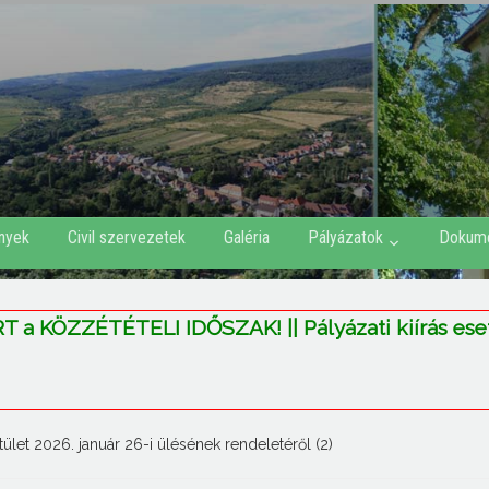
nyek
Civil szervezetek
Galéria
Pályázatok
Dokum
a KÖZZÉTÉTELI IDŐSZAK! || Pályázati kiírás es
ület 2026. január 26-i ülésének rendeletéről (2)