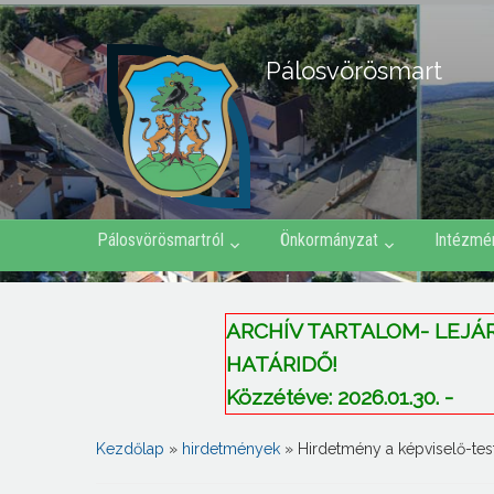
Pálosvörösmart
Pálosvörösmartról
Önkormányzat
Intézmé
ARCHÍV TARTALOM- LEJÁRT 
HATÁRIDŐ!
Közzétéve: 2026.01.30. -
Kezdőlap
»
hirdetmények
»
Hirdetmény a képviselő-test