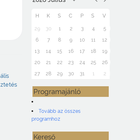
H
K
S
C
P
S
V
29
30
1
2
3
4
5
6
7
8
9
10
11
12
13
14
15
16
17
18
19
20
21
22
23
24
25
26
27
28
29
30
31
1
2
ális
eztetés
Programajánló
Tovább az összes
programhoz
Kereső