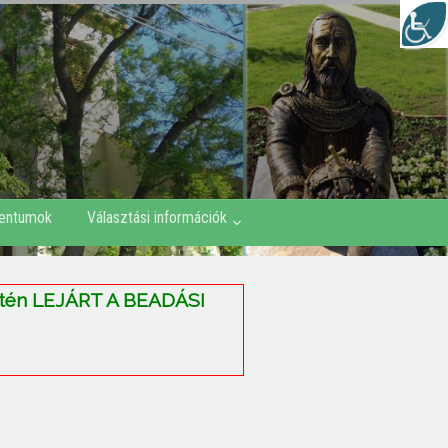
entumok
Választási információk
etén LEJÁRT A BEADÁSI