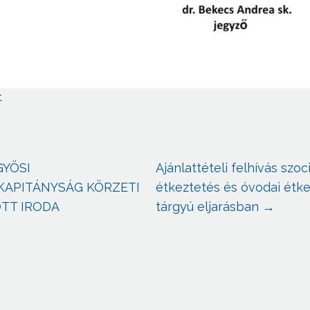
t
YÖSI
Ajánlattételi felhívás szoci
APITÁNYSÁG KÖRZETI
étkeztetés és óvodai étk
TT IRODA
tárgyú eljarásban
→