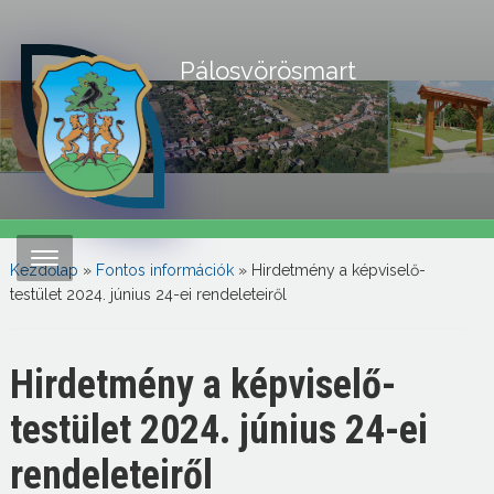
Pálosvörösmart
Kezdőlap
»
Fontos információk
»
Hirdetmény a képviselő-
testület 2024. június 24-ei rendeleteiről
Hirdetmény a képviselő-
testület 2024. június 24-ei
rendeleteiről