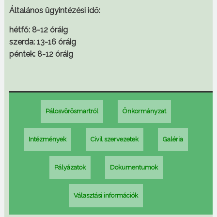
Általános ügyintézési idő:
hétfő: 8-12 óráig
szerda: 13-16 óráig
péntek: 8-12 óráig
Pálosvörösmartról
Önkormányzat
Intézmények
Civil szervezetek
Galéria
Pályázatok
Dokumentumok
Választási információk