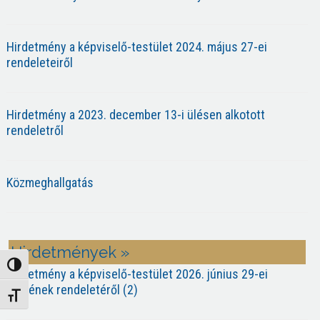
Hirdetmény a képviselő-testület 2024. május 27-ei
rendeleteiről
Hirdetmény a 2023. december 13-i ülésen alkotott
rendeletről
Közmeghallgatás
Hirdetmények »
Nagy kontraszt váltása
Hirdetmény a képviselő-testület 2026. június 29-ei
ülésének rendeletéről (2)
Betűméret váltása