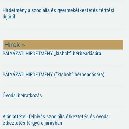
Hirdetmény a szociális és gyermekétkeztetés térítési
díjáról
Hírek »
PÁLYÁZATI HIRDETMÉNY „kisbolt” bérbeadására
PÁLYÁZATI HIRDETMÉNY (“kisbolt” bérbeadására)
Óvodai beiratkozás
Ajánlattételi felhívás szociális étkeztetés és óvodai
étkeztetés tárgyú eljarásban