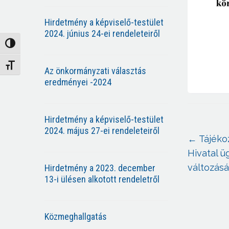
Hirdetmény a képviselő-testület
2024. június 24-ei rendeleteiről
Nagy kontraszt váltása
Betűméret váltása
Az önkormányzati választás
eredményei -2024
Hirdetmény a képviselő-testület
2024. május 27-ei rendeleteiről
←
Tájéko
Hivatal ü
változásá
Hirdetmény a 2023. december
13-i ülésen alkotott rendeletről
Közmeghallgatás