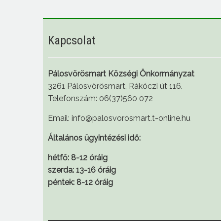
Kapcsolat
Pálosvörösmart Községi Önkormányzat
3261 Pálosvörösmart, Rákóczi út 116.
Telefonszám: 06(37)560 072
Email: info@palosvorosmart.t-online.hu
Általános ügyintézési idő:
hétfő: 8-12 óráig
szerda: 13-16 óráig
péntek: 8-12 óráig