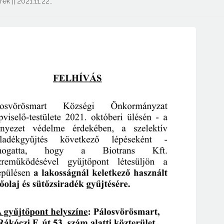
írek
||
2021.11.22.
.