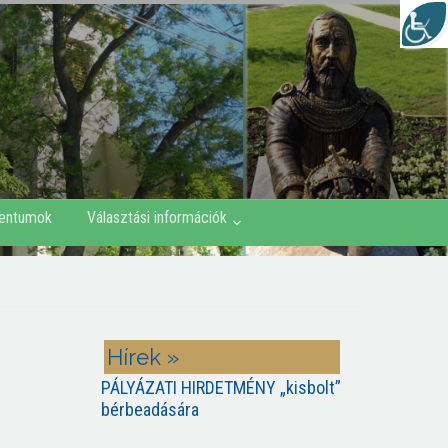
entumok
Választási információk
Hírek »
PÁLYÁZATI HIRDETMÉNY „kisbolt”
bérbeadására