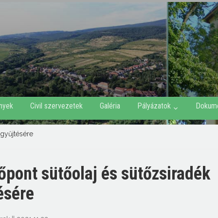
nyek
Civil szervezetek
Galéria
Pályázatok
Dokum
 gyűjtésére
őpont sütőolaj és sütőzsiradék
ésére