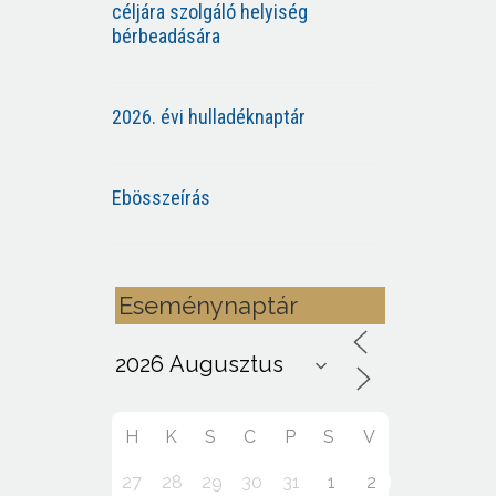
céljára szolgáló helyiség
bérbeadására
2026. évi hulladéknaptár
Ebösszeírás
Eseménynaptár
H
K
S
C
P
S
V
27
28
29
30
31
1
2