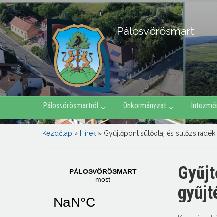
Pálosvörösmart
Pálosvörösmartról
Önkormányzat
Intézmé
Kezdőlap
»
Hírek
»
Gyűjtőpont sütőolaj és sütőzsiradék
Gyűjt
gyűjt