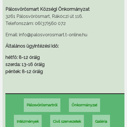
Pálosvörösmart Községi Önkormányzat
3261 Pálosvörösmart, Rákóczi út 116.
Telefonszám: 06(37)560 072
Email: info@palosvorosmart.t-online.hu
Általános ügyintézési idő:
hétfő: 8-12 óráig
szerda: 13-16 óráig
péntek: 8-12 óráig
Pálosvörösmartról
Önkormányzat
Intézmények
Civil szervezetek
Galéria