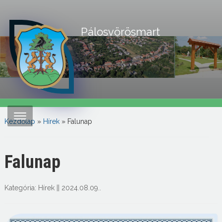
Pálosvörösmart
Kezdőlap
»
Hírek
»
Falunap
Falunap
Kategória:
Hírek
||
2024.08.09.
.