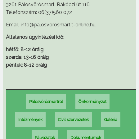
3261 Pálosvörösmart, Rákóczi út 116.
Telefonszám: 06(37)560 072
Email: info@palosvorosmart.t-online.hu
Általános ügyintézési idő:
hétfő: 8-12 óráig
szerda: 13-16 óráig
péntek: 8-12 óráig
Pálosvörösmartról
Önkormányzat
Intézmények
Civil szervezetek
Galéria
Pályázatok
Dokumentumok