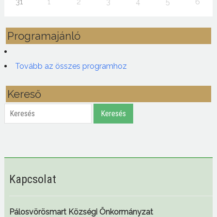
31
1
2
3
4
5
6
Programajánló
Tovább az összes programhoz
Kereső
Keresés
Keresés
Kapcsolat
Pálosvörösmart Községi Önkormányzat