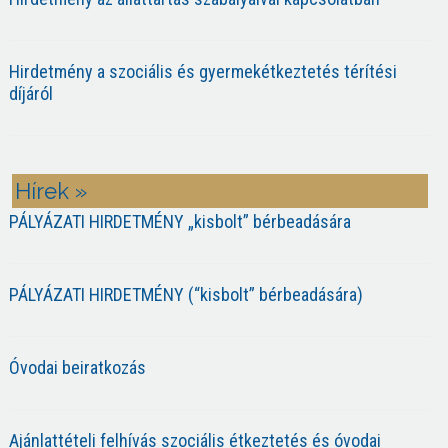
Hirdetmény a szociális és gyermekétkeztetés térítési
díjáról
Hírek »
PÁLYÁZATI HIRDETMÉNY „kisbolt” bérbeadására
PÁLYÁZATI HIRDETMÉNY (“kisbolt” bérbeadására)
Óvodai beiratkozás
Ajánlattételi felhívás szociális étkeztetés és óvodai