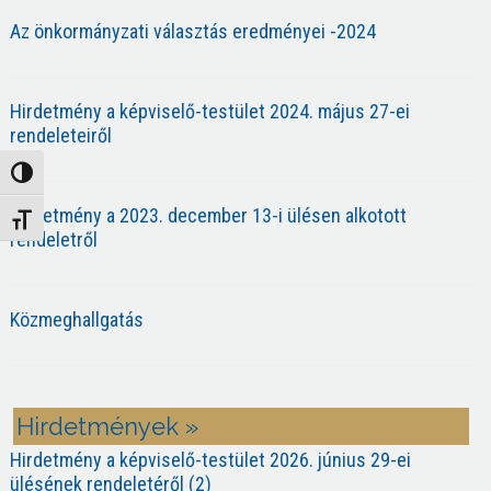
Az önkormányzati választás eredményei -2024
Hirdetmény a képviselő-testület 2024. május 27-ei
rendeleteiről
Nagy kontraszt váltása
Hirdetmény a 2023. december 13-i ülésen alkotott
Betűméret váltása
rendeletről
Közmeghallgatás
Hirdetmények »
Hirdetmény a képviselő-testület 2026. június 29-ei
ülésének rendeletéről (2)