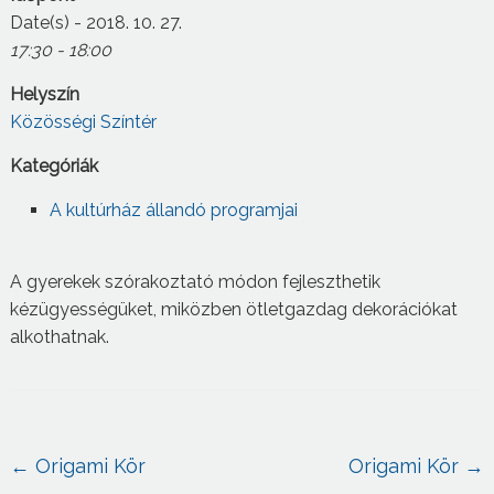
Date(s) - 2018. 10. 27.
17:30 - 18:00
Helyszín
Közösségi Színtér
Kategóriák
A kultúrház állandó programjai
A gyerekek szórakoztató módon fejleszthetik
kézügyességüket, miközben ötletgazdag dekorációkat
alkothatnak.
←
Origami Kör
Origami Kör
→