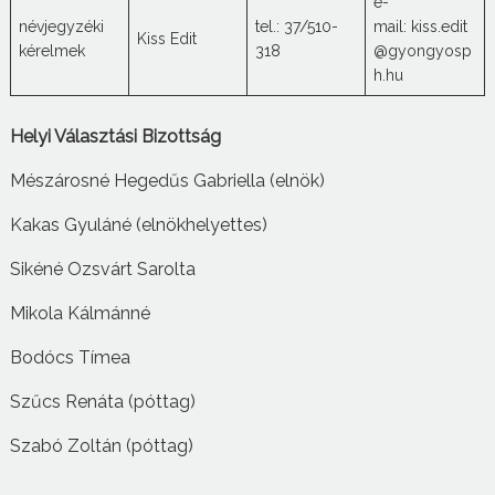
e-
névjegyzéki
tel.: 37/510-
mail: kiss.edit
Kiss Edit
kérelmek
318
@gyongyosp
h.hu
Helyi Választási Bizottság
Mészárosné Hegedűs Gabriella (elnök)
Kakas Gyuláné (elnökhelyettes)
Sikéné Ozsvárt Sarolta
Mikola Kálmánné
Bodócs Tímea
Szűcs Renáta (póttag)
Szabó Zoltán (póttag)