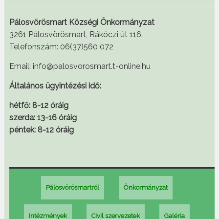
Pálosvörösmart Községi Önkormányzat
3261 Pálosvörösmart, Rákóczi út 116.
Telefonszám: 06(37)560 072
Email: info@palosvorosmart.t-online.hu
Általános ügyintézési idő:
hétfő: 8-12 óráig
szerda: 13-16 óráig
péntek: 8-12 óráig
Pálosvörösmartról
Önkormányzat
Intézmények
Civil szervezetek
Galéria