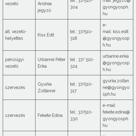
tel.: 37/510-
mail: jegyzo@
vezető
Andrea
304
gyongyosph.
jegyző
hu
e-
ált. vezető-
tel.: 37/510-
mail: kiss.edit
Kiss Edit
helyettes
318
@gyongyosp
h.hu
urbanne.erika
pénzügyi
Urbánné Péter
tel.: 37/ 510-
@gyongyosp
vezető
Erika
324
h.hu
gyurka.zoltan
Gyurka
tel.: 37/510-
szervezés
ne@gyongyo
Zoltánné
317
sph.hu
e-mail:
tel.: 37/510-
fekete.edina@
szervezés
Fekete Edina
330
gyongyosph.
hu