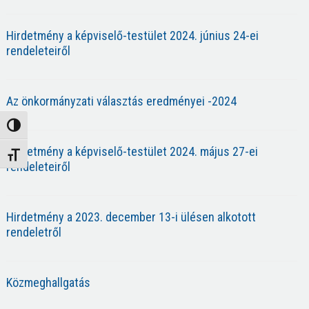
Hirdetmény a képviselő-testület 2024. június 24-ei
rendeleteiről
Az önkormányzati választás eredményei -2024
Nagy kontraszt váltása
Hirdetmény a képviselő-testület 2024. május 27-ei
Betűméret váltása
rendeleteiről
Hirdetmény a 2023. december 13-i ülésen alkotott
rendeletről
Közmeghallgatás