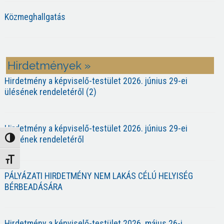
Közmeghallgatás
Hirdetmények »
Hirdetmény a képviselő-testület 2026. június 29-ei
ülésének rendeletéről (2)
Hirdetmény a képviselő-testület 2026. június 29-ei
ülésének rendeletéről
Nagy kontraszt váltása
Betűméret váltása
PÁLYÁZATI HIRDETMÉNY NEM LAKÁS CÉLÚ HELYISÉG
BÉRBEADÁSÁRA
Hirdetmény a képviselő-testület 2026. május 26-i