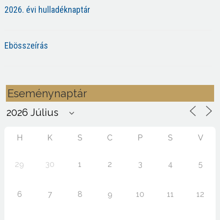
2026. évi hulladéknaptár
Ebösszeírás
Eseménynaptár
H
K
S
C
P
S
V
29
30
1
2
3
4
5
6
7
8
9
10
11
12