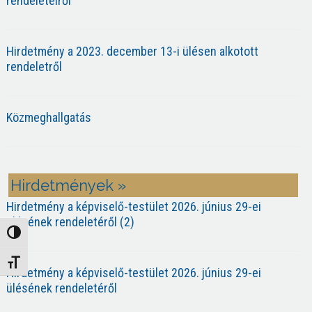
rendeleteiről
Hirdetmény a 2023. december 13-i ülésen alkotott
rendeletről
Közmeghallgatás
Hirdetmények »
Hirdetmény a képviselő-testület 2026. június 29-ei
ülésének rendeletéről (2)
Nagy kontraszt váltása
Betűméret váltása
Hirdetmény a képviselő-testület 2026. június 29-ei
ülésének rendeletéről