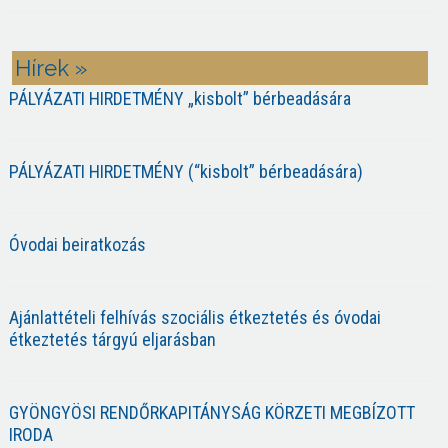
Hírek »
PÁLYÁZATI HIRDETMÉNY „kisbolt” bérbeadására
PÁLYÁZATI HIRDETMÉNY (“kisbolt” bérbeadására)
Óvodai beiratkozás
Ajánlattételi felhívás szociális étkeztetés és óvodai
étkeztetés tárgyú eljarásban
GYÖNGYÖSI RENDŐRKAPITÁNYSÁG KÖRZETI MEGBÍZOTT
IRODA