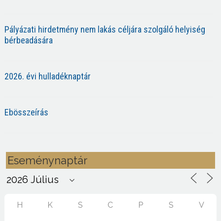
Pályázati hirdetmény nem lakás céljára szolgáló helyiség
bérbeadására
2026. évi hulladéknaptár
Ebösszeírás
Eseménynaptár
H
K
S
C
P
S
V