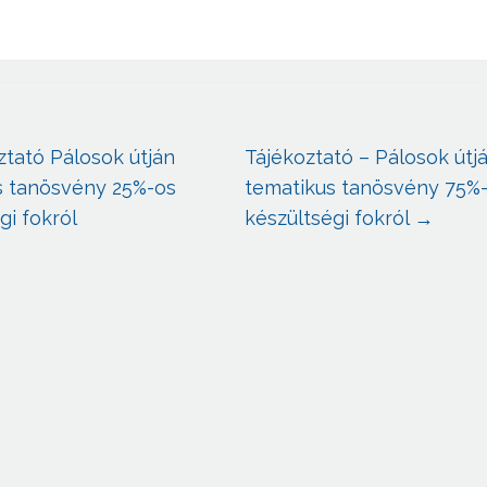
ztató Pálosok útján
Tájékoztató – Pálosok útj
s tanösvény 25%-os
tematikus tanösvény 75%
gi fokról
készültségi fokról
→