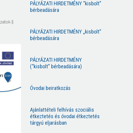
PÁLYÁZATI HIRDETMÉNY “kisbolt”
bérbeadására
zatok
||
PÁLYÁZATI HIRDETMÉNY „kisbolt”
bérbeadására
PÁLYÁZATI HIRDETMÉNY
(“kisbolt” bérbeadására)
Óvodai beiratkozás
Ajánlattételi felhívás szociális
étkeztetés és óvodai étkeztetés
tárgyú eljarásban