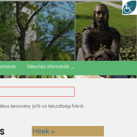
entumok
Választási információk
atikus tanösvény 50%-os készültségi fokról
us
Hírek »