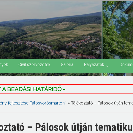
nyek
Civil szervezetek
Galéria
Pályázatok
Dokum
A BEADÁSI HATÁRIDŐ -
vény fejlesztése Pálosvörösmarton”
»
Tájékoztató – Pálosok útján tem
oztató – Pálosok útján tematik