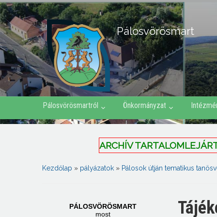
Pálosvörösmart
Pálosvörösmartról
Önkormányzat
Intézmé
ARCHÍV TARTALOMLEJÁRT 
Kezdőlap
»
pályázatok
»
Pálosok útján tematikus tanös
Tájék