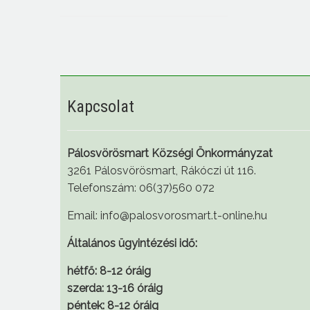
Kapcsolat
Pálosvörösmart Községi Önkormányzat
3261 Pálosvörösmart, Rákóczi út 116.
Telefonszám: 06(37)560 072
Email: info@palosvorosmart.t-online.hu
Általános ügyintézési idő:
hétfő: 8-12 óráig
szerda: 13-16 óráig
péntek: 8-12 óráig