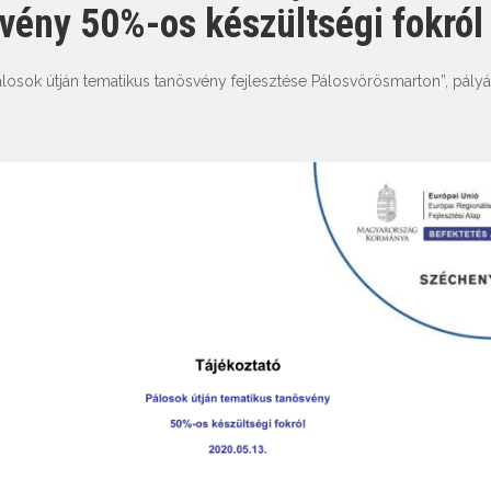
vény 50%-os készültségi fokról
álosok útján tematikus tanösvény fejlesztése Pálosvörösmarton”
,
pályá