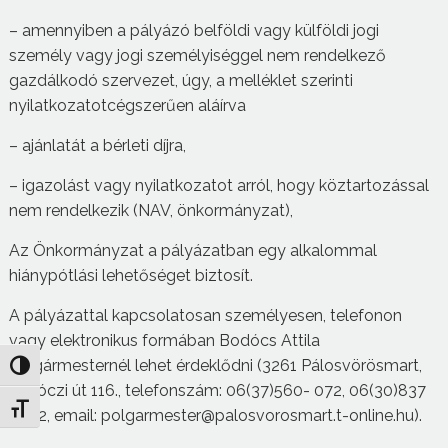
– amennyiben a pályázó belföldi vagy külföldi jogi
személy vagy jogi személyiséggel nem rendelkező
gazdálkodó szervezet, úgy, a melléklet szerinti
nyilatkozatotcégszerűen aláírva
– ajánlatát a bérleti díjra,
– igazolást vagy nyilatkozatot arról, hogy köztartozással
nem rendelkezik (NAV, önkormányzat),
Az Önkormányzat a pályázatban egy alkalommal
hiánypótlási lehetőséget biztosít.
A pályázattal kapcsolatosan személyesen, telefonon
vagy elektronikus formában Bodócs Attila
polgármesternél lehet érdeklődni (3261 Pálosvörösmart,
Nagy kontraszt váltása
Rákóczi út 116., telefonszám: 06(37)560- 072, 06(30)837
Betűméret váltása
8592, email: polgarmester@palosvorosmart.t-online.hu).