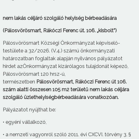
nem lakás céljáró szolgáló helyiség
bérbeadására
(Pálosvörösmart, Rákóczi
Ferenc
út
. 106. „kisbolt”)
Pálosvörösmart Községi Önkormányzat képviselő-
testülete a 32/2026. (V.4.) számú önkormányzati
határozatban foglaltak alapján nyilvános pályázatot
hirdet azÖnkormányzat kizárólagos tulajdonát képező,
Pálosvörösmart 120 hrsz-ú,
természetben
Pálosvörösmart, Rákóczi F
erenc
út 106.
szám alatti összesen 105 m2 területű nem lakás céljára
szolgáló üzlethelyiség
bérbeadására
vonatkozóan.
Pályázatot nyújthat be:
• egyéni vállalkozó,
• a nemzeti vagyonról szóló 2011. évi CXCVI. törvény 3. §