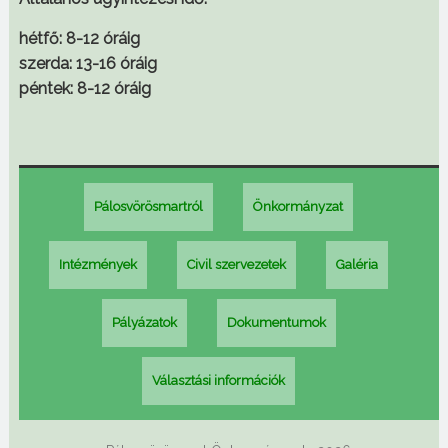
hétfő: 8-12 óráig
szerda: 13-16 óráig
péntek: 8-12 óráig
Pálosvörösmartról
Önkormányzat
Intézmények
Civil szervezetek
Galéria
Pályázatok
Dokumentumok
Választási információk