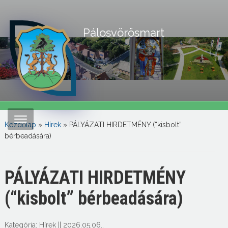
Pálosvörösmart
Kezdőlap
»
Hírek
»
PÁLYÁZATI HIRDETMÉNY (“kisbolt”
bérbeadására)
PÁLYÁZATI HIRDETMÉNY
(“kisbolt” bérbeadására)
Kategória:
Hírek
||
2026.05.06.
.