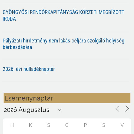
GYÖNGYÖSI RENDŐRKAPITÁNYSÁG KÖRZETI MEGBÍZOTT
IRODA
Pályázati hirdetmény nem lakás céljára szolgáló helyiség
bérbeadására
2026. évi hulladéknaptár
Eseménynaptár
H
K
S
C
P
S
V