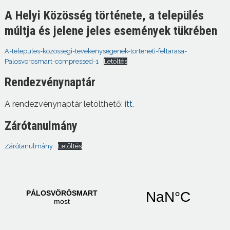
A Helyi Közösség története, a település
múltja és jelene jeles események tükrében
A-telepules-kozossegi-tevekenysegenek-torteneti-feltarasa-
Palosvorosmart-compressed-1
Letöltés
Rendezvénynaptár
A rendezvénynaptár letölthető:
itt.
Zárótanulmány
Zárótanulmány
Letöltés