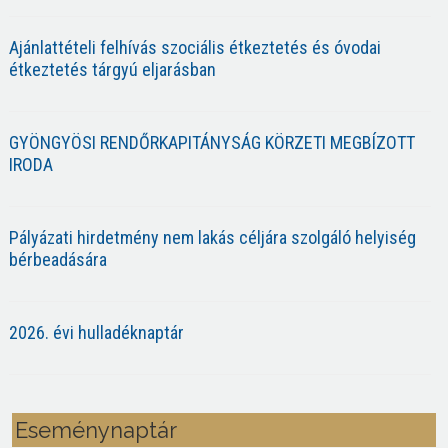
Ajánlattételi felhívás szociális étkeztetés és óvodai
étkeztetés tárgyú eljarásban
GYÖNGYÖSI RENDŐRKAPITÁNYSÁG KÖRZETI MEGBÍZOTT
IRODA
Pályázati hirdetmény nem lakás céljára szolgáló helyiség
bérbeadására
2026. évi hulladéknaptár
Eseménynaptár