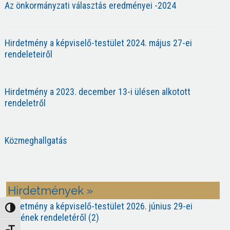
Az önkormányzati választás eredményei -2024
Hirdetmény a képviselő-testület 2024. május 27-ei
rendeleteiről
Hirdetmény a 2023. december 13-i ülésen alkotott
rendeletről
Közmeghallgatás
Hirdetmények »
Hirdetmény a képviselő-testület 2026. június 29-ei
Nagy kontraszt váltása
ülésének rendeletéről (2)