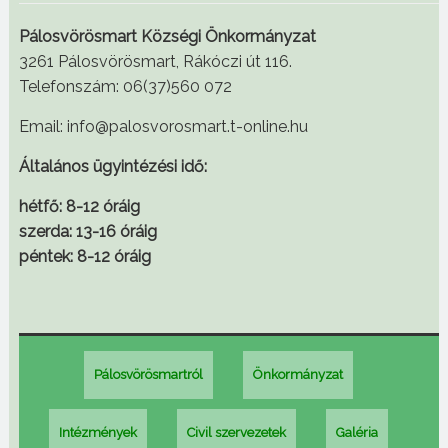
Pálosvörösmart Községi Önkormányzat
3261 Pálosvörösmart, Rákóczi út 116.
Telefonszám: 06(37)560 072
Email: info@palosvorosmart.t-online.hu
Általános ügyintézési idő:
hétfő: 8-12 óráig
szerda: 13-16 óráig
péntek: 8-12 óráig
Pálosvörösmartról
Önkormányzat
Intézmények
Civil szervezetek
Galéria