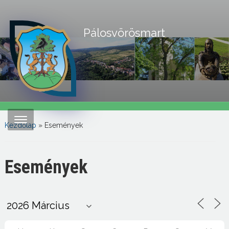
Pálosvörösmart
Kezdőlap
»
Események
Események