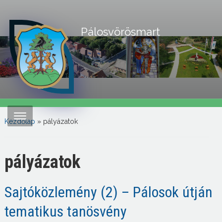
Pálosvörösmart
Kezdőlap
» pályázatok
pályázatok
Sajtóközlemény (2) – Pálosok útján
tematikus tanösvény