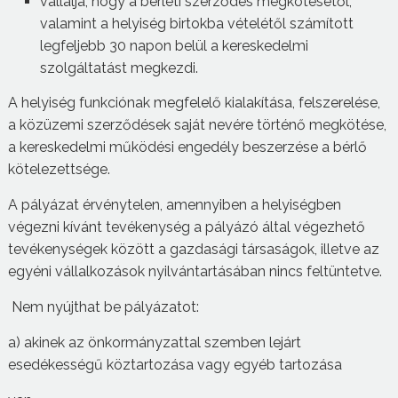
vállalja, hogy a bérleti szerződés megkötésétől,
valamint a helyiség birtokba vételétől számított
legfeljebb 30 napon belül a kereskedelmi
szolgáltatást megkezdi.
A helyiség funkciónak megfelelő kialakítása, felszerelése,
a közüzemi szerződések saját nevére történő megkötése,
a kereskedelmi működési engedély beszerzése a bérlő
kötelezettsége.
A pályázat érvénytelen, amennyiben a helyiségben
végezni kívánt tevékenység a pályázó által végezhető
tevékenységek között a gazdasági társaságok, illetve az
egyéni vállalkozások nyilvántartásában nincs feltüntetve.
Nem nyújthat be pályázatot:
a) akinek az önkormányzattal szemben lejárt
esedékességű köztartozása vagy egyéb tartozása