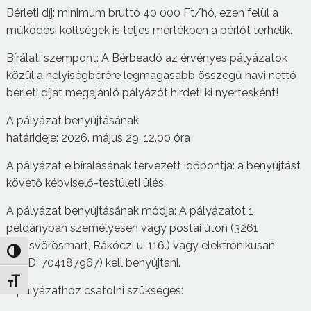
Bérleti díj: minimum bruttó 40 000 Ft/hó, ezen felül a
működési költségek is teljes mértékben a bérlőt terhelik.
Bírálati szempont: A Bérbeadó az érvényes pályázatok
közül a helyiségbérére legmagasabb összegű havi nettó
bérleti díjat megajánló pályázót hirdeti ki nyertesként!
A pályázat benyújtásának
határideje: 2026. május 29. 12.00 óra
A pályázat elbírálásának tervezett időpontja: a benyújtást
követő képviselő-testületi ülés.
A pályázat benyújtásának módja: A pályázatot 1
példányban személyesen vagy postai úton (3261
Pálosvörösmart, Rákóczi u. 116.) vagy elektronikusan
Nagy kontraszt váltása
(KRID: 704187967) kell benyújtani.
Betűméret váltása
A pályázathoz csatolni szükséges: