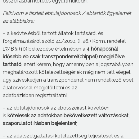
összeírásban köteles együttműködni.
Felhívom a tisztelt ebtulajdonos
o
k
/
ebtartók figyelemét
az alábbiakra:
– a kedvtelésből tartott állatok tartásáról és
forgalmazásáról szóló 41/2010. (II.26.) Korm. rendelet
17/B § (10) bekezdése értelmében a
4 hónaposnál
idősebb eb csak
transzponderrel
(chippel) megjelölve
tartható,
ezért kérem, hogy amennyiben a jogszabályban
meghatározott kötelezettségének még nem tett eleget,
úgy szíveskedjen a transzponderrel nem rendelkező ebet
állatorvosnál megjelöltetni és az
adatbázisban regisztráltatni;
– az ebtulajdonosok az ebösszeírást követően
is
kötelesek az adatokban bekövetkezett változásokat,
szaporulatot írásban bejelenteni
;
– az adatszolgáltatási kötelezettség teljesítését és a