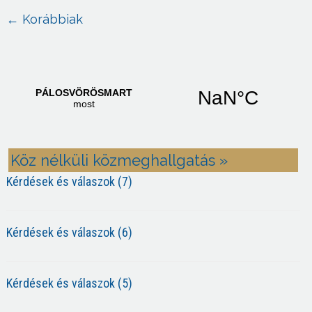
Post navigation
←
Korábbiak
Köz nélküli közmeghallgatás »
Kérdések és válaszok (7)
Kérdések és válaszok (6)
Kérdések és válaszok (5)