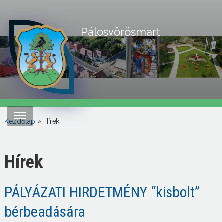
Pálosvörösmart
Kezdőlap
» Hírek
Hírek
PÁLYÁZATI HIRDETMÉNY “kisbolt”
bérbeadására