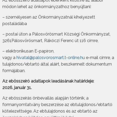
Az ebösszeíró adatlapot ebenként kitöltve az alábbi
módon lehet az önkormányzathoz benyújtani:
– személyesen az Önkormányzatnál kihelyezett
postaládába
– postai úton a Pálosvörösmart Községi Önkormányzat,
3261Pálosvörösmart, Rákóczi Ferenc út 116 címre,
– elektronikusan E-papíron,
vagy a
hivatal@palosvorosmart.t-online.hu
e-mail címre, a
tulajdonos/ebtartó által aláírt, beszkennelt dokumentum
formájában.
Az ebösszeíró adatlapok leadásának határideje:
20
2
6
.
j
anuár 31
.
Az ebösszeírás önbevallás alapján történik, a
formanyomtatvány beszerzése az ebtulajdonos/ebtartó
kötelezettsége. Az ebtulajdonos és az ebtartó az