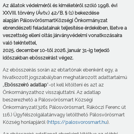
Az állatok védelméről és kíméletéről szóló 1998. évi
XXVIII. törvény (
Ávt
v
.) 42/B. § (1
)
bekezdése
alapján
Pálosvörösmart
Községi
Önkormányzat
ebrendészeti feladatainak teljesítése érdekében, illetve a
veszettség elleni oltás járványvédelmi vonatkozásaira
való tekintettel,
2025. december 10-től 2026. január 31-ig
terjedő
időszakban ebösszeírást végez.
Az ebösszeírás során az ebtartónak ebenként egy, a
hivatkozott jogszabályban meghatározott adattartalmú
„
Ebösszeíró
adatlap
”-ot kell kitölteni és azt az
Önkormányzathoz visszajuttatni. Az adatlap
beszerezhető a Pálosvörösmart Községi
Önkormányzat(3261 Pálosvörösmart, Rákóczi Ferenc út
116.) Ügyfélszolgálatánvagy letölthető Pálosvörösmart
Község honlapjáról (
https://palosvorosmart.hu
).