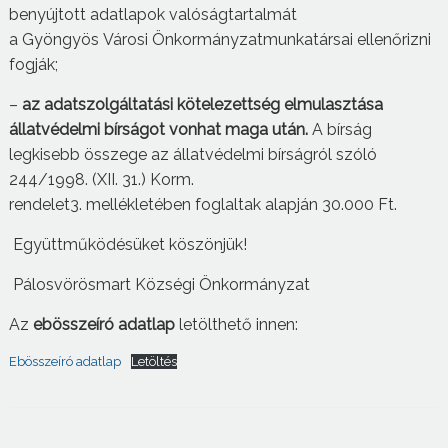
benyújtott adatlapok valóságtartalmát
a Gyöngyös Városi Önkormányzatmunkatársai ellenőrizni
fogják;
–
az adatszolgáltatási kötelezettség elmulasztása
állatvédelmi bírságot vonhat maga után.
A bírság
legkisebb összege az állatvédelmi bírságról szóló
244/1998. (XII. 31.) Korm.
rendelet3. mellékletében foglaltak alapján 30.000 Ft.
Együttműködésüket köszönjük!
​​​​​​ Pálosvörösmart Községi Önkormányzat
Az
ebösszeíró adatlap
letölthető innen:
Ebösszeíró adatlap
Letöltés