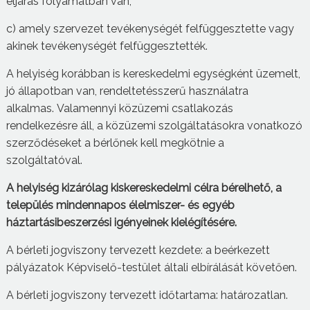
eljárás folyamatban van,
c) amely szervezet tevékenységét felfüggesztette vagy
akinek tevékenységét felfüggesztették.
A helyiség korábban is kereskedelmi egységként üzemelt,
jó állapotban van, rendeltetésszerű használatra
alkalmas. Valamennyi közüzemi csatlakozás
rendelkezésre áll, a közüzemi szolgáltatásokra vonatkozó
szerződéseket a bérlőnek kell megkötnie a
szolgáltatóval.
A helyiség kizárólag kiskereskedelmi célra bérelhető, a
település mindennapos élelmiszer- és egyéb
háztartási
beszerzési
igényeinek kielégítésére.
A bérleti jogviszony tervezett kezdete: a beérkezett
pályázatok Képviselő-testület általi elbírálását követően.
A bérleti jogviszony tervezett időtartama: határozatlan.