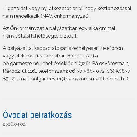
– igazolást vagy nyilatkozatot arról, hogy köztartozással
nem rendelkezik (NAV, önkormányzat),
Az Önkormányzat a pályázatban egy alkalommal
hiánypótlási lehetőséget biztosít.
A pályázattal kapcsolatosan személyesen, telefonon
vagy elektronikus formában Bodócs Attila
polgármesternél lehet érdeklődni (3261 Pálosvörösmart,
Rákóczi út 116., telefonszám: 06(37)560- 072, 06(30)837
8592, email: polgarmester@palosvorosmart.t-online.hu).
Óvodai beiratkozás
2026.04.02.