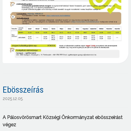
Ebösszeírás
2025.12.05.
A
Pálosvörösmart Község
i
Önkormányzat ebösszeírást
végez