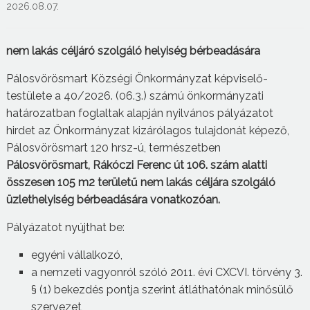
2026.08.07.
nem lakás céljáró szolgáló helyiség bérbeadására
Pálosvörösmart Községi Önkormányzat képviselő-
testülete a 40/2026. (06.3.) számú önkormányzati
határozatban foglaltak alapján nyilvános pályázatot
hirdet az Önkormányzat kizárólagos tulajdonát képező,
Pálosvörösmart 120 hrsz-ú, természetben
Pálosvörösmart, Rákóczi Ferenc út 106. szám alatti
összesen 105 m2 területű nem lakás céljára szolgáló
üzlethelyiség bérbeadására vonatkozóan.
Pályázatot nyújthat be:
egyéni vállalkozó,
a nemzeti vagyonról szóló 2011. évi CXCVI. törvény 3.
§ (1) bekezdés pontja szerint átláthatónak minősülő
szervezet,