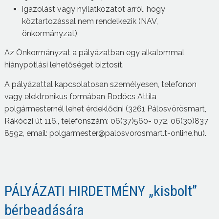
igazolást vagy nyilatkozatot arról, hogy
köztartozással nem rendelkezik (NAV,
önkormányzat),
Az Önkormányzat a pályázatban egy alkalommal
hiánypótlási lehetőséget biztosít.
A pályázattal kapcsolatosan személyesen, telefonon
vagy elektronikus formában Bodócs Attila
polgármesternél lehet érdeklődni (3261 Pálosvörösmart,
Rákóczi út 116., telefonszám: 06(37)560- 072, 06(30)837
8592, email: polgarmester@palosvorosmart.t-online.hu).
PÁLYÁZATI HIRDETMÉNY „kisbolt”
bérbeadására