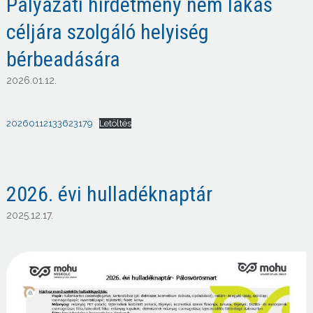
Pályázati hirdetmény nem lakás
céljára szolgáló helyiség
bérbeadására
2026.01.12.
20260112133623179
Letöltés
2026. évi hulladéknaptár
2025.12.17.