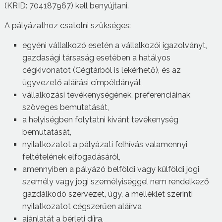
(KRID: 704187967) kell benyújtani.
A pályázathoz csatolni szükséges:
egyéni vállalkozó esetén a vállalkozói igazolványt,
gazdasági társaság esetében a hatályos
cégkivonatot (Cégtárból is lekérhető), és az
ügyvezető aláírási címpéldányát,
vállalkozási tevékenységének, preferenciáinak
szöveges bemutatását,
a helyiségben folytatni kívánt tevékenység
bemutatását,
nyilatkozatot a pályázati felhívás valamennyi
feltételének elfogadásáról,
amennyiben a pályázó belföldi vagy külföldi jogi
személy vagy jogi személyiséggel nem rendelkező
gazdálkodó szervezet, úgy, a melléklet szerinti
nyilatkozatot cégszerűen aláírva
ajánlatát a bérleti díjra,