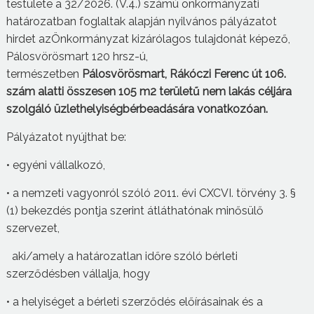
testülete a 32/2026. (V.4.) számú önkormányzati
határozatban foglaltak alapján nyilvános pályázatot
hirdet azÖnkormányzat kizárólagos tulajdonát képező,
Pálosvörösmart 120 hrsz-ú,
természetben
Pálosvörösmart, Rákóczi F
erenc
út 106.
szám alatti összesen 105 m2 területű nem lakás céljára
szolgáló üzlethelyiség
bérbeadására
vonatkozóan.
Pályázatot nyújthat be:
• egyéni vállalkozó,
• a nemzeti vagyonról szóló 2011. évi CXCVI. törvény 3. §
(1) bekezdés pontja szerint átláthatónak minősülő
szervezet,
aki/amely a határozatlan időre szóló bérleti
szerződésben vállalja, hogy
• a helyiséget a bérleti szerződés előírásainak és a