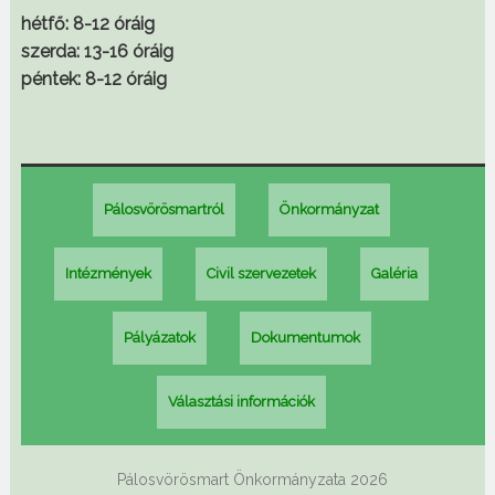
hétfő: 8-12 óráig
szerda: 13-16 óráig
péntek: 8-12 óráig
Pálosvörösmartról
Önkormányzat
Intézmények
Civil szervezetek
Galéria
Pályázatok
Dokumentumok
Választási információk
Pálosvörösmart Önkormányzata 2026