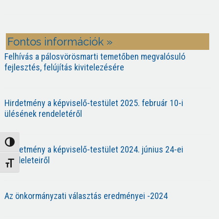
Fontos információk »
Felhívás a pálosvörösmarti temetőben megvalósuló
fejlesztés, felújítás kivitelezésére
Hirdetmény a képviselő-testület 2025. február 10-i
ülésének rendeletéről
Nagy kontraszt váltása
Hirdetmény a képviselő-testület 2024. június 24-ei
rendeleteiről
Betűméret váltása
Az önkormányzati választás eredményei -2024