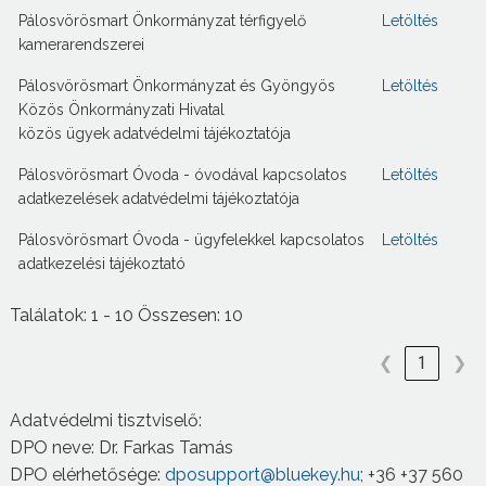
Pálosvörösmart Önkormányzat térfigyelő
Letöltés
kamerarendszerei
Pálosvörösmart Önkormányzat és Gyöngyös
Letöltés
Közös Önkormányzati Hivatal
közös ügyek adatvédelmi tájékoztatója
Pálosvörösmart Óvoda - óvodával kapcsolatos
Letöltés
adatkezelések adatvédelmi tájékoztatója
Pálosvörösmart Óvoda - ügyfelekkel kapcsolatos
Letöltés
adatkezelési tájékoztató
Találatok: 1 - 10 Összesen: 10
❮
1
❯
Adatvédelmi tisztviselő:
DPO neve: Dr. Farkas Tamás
DPO elérhetősége:
dposupport@bluekey.hu
; +36 +37 560