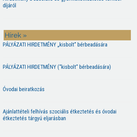
díjáról
Hírek »
PÁLYÁZATI HIRDETMÉNY „kisbolt” bérbeadására
PÁLYÁZATI HIRDETMÉNY (“kisbolt” bérbeadására)
Óvodai beiratkozás
Ajánlattételi felhívás szociális étkeztetés és óvodai
étkeztetés tárgyú eljarásban