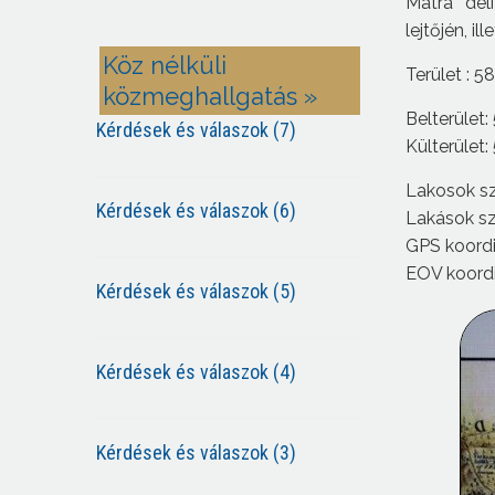
Mátra déli
lejtőjén, i
Köz nélküli
Terület : 5
közmeghallgatás »
Belterület
Kérdések és válaszok (7)
Külterület
Lakosok sz
Kérdések és válaszok (6)
Lakások sz
GPS koordi
EOV koordi
Kérdések és válaszok (5)
Kérdések és válaszok (4)
Kérdések és válaszok (3)