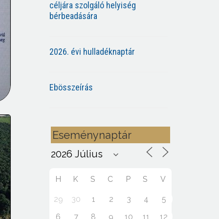
céljára szolgáló helyiség
bérbeadására
2026. évi hulladéknaptár
Ebösszeírás
Eseménynaptár
H
K
S
C
P
S
V
29
30
1
2
3
4
5
6
7
8
9
10
11
12