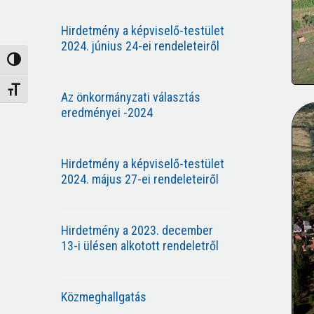
Hirdetmény a képviselő-testület
2024. június 24-ei rendeleteiről
Nagy kontraszt váltása
Betűméret váltása
Az önkormányzati választás
eredményei -2024
Hirdetmény a képviselő-testület
2024. május 27-ei rendeleteiről
Hirdetmény a 2023. december
13-i ülésen alkotott rendeletről
Közmeghallgatás