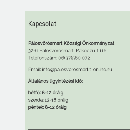
Kapcsolat
Pálosvörösmart Községi Önkormányzat
3261 Pálosvörösmart, Rákóczi út 116.
Telefonszám: 06(37)560 072
Email: info@palosvorosmart.t-online.hu
Általános ügyintézési idő:
hétfő: 8-12 óráig
szerda: 13-16 óráig
péntek: 8-12 óráig