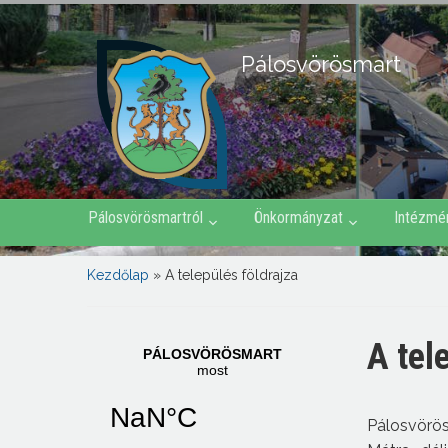
Pálosvörösmart
Pálosvörösmartról
Önkormányzat
Intézmé
Kezdőlap
»
A település földrajza
A tel
Pálosvörös