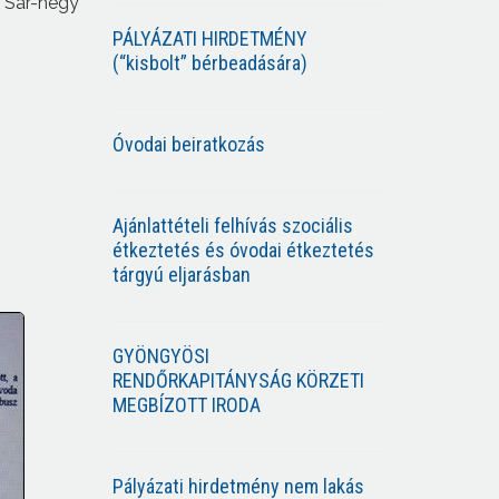
a Sár-hegy
PÁLYÁZATI HIRDETMÉNY
(“kisbolt” bérbeadására)
Óvodai beiratkozás
Ajánlattételi felhívás szociális
étkeztetés és óvodai étkeztetés
tárgyú eljarásban
GYÖNGYÖSI
RENDŐRKAPITÁNYSÁG KÖRZETI
MEGBÍZOTT IRODA
Pályázati hirdetmény nem lakás