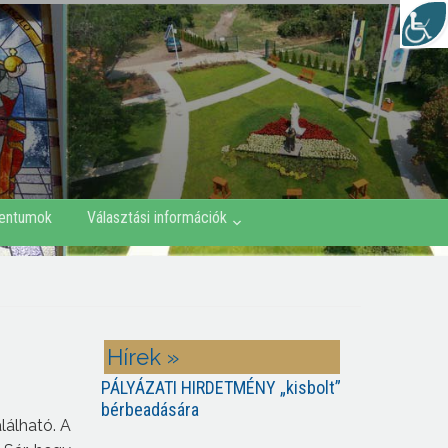
entumok
Választási információk
Hírek »
PÁLYÁZATI HIRDETMÉNY „kisbolt”
bérbeadására
álható. A