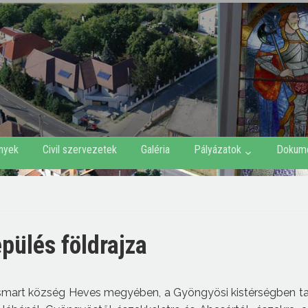
nyek
Civil szervezetek
Galéria
Pályázatok
Dokum
epülés földrajza
mart község Heves megyében, a Gyöngyösi kistérségben tal