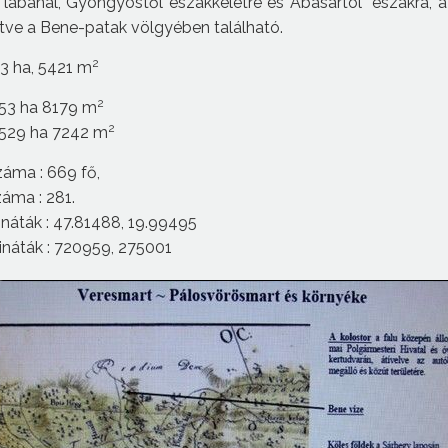
 lábánál, Gyöngyöstől északkeletre és Abasártól északra, 
lletve a Bene-patak völgyében található.
2
83 ha, 5421 m
2
: 53 ha 8179 m
2
: 529 ha 7242 m
áma : 669 fő,
áma : 281.
náták : 47.81488, 19.99495
náták : 720959, 275001