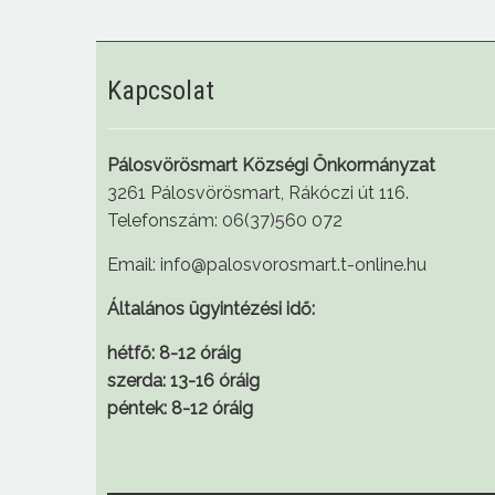
Kapcsolat
Pálosvörösmart Községi Önkormányzat
3261 Pálosvörösmart, Rákóczi út 116.
Telefonszám: 06(37)560 072
Email: info@palosvorosmart.t-online.hu
Általános ügyintézési idő:
hétfő: 8-12 óráig
szerda: 13-16 óráig
péntek: 8-12 óráig