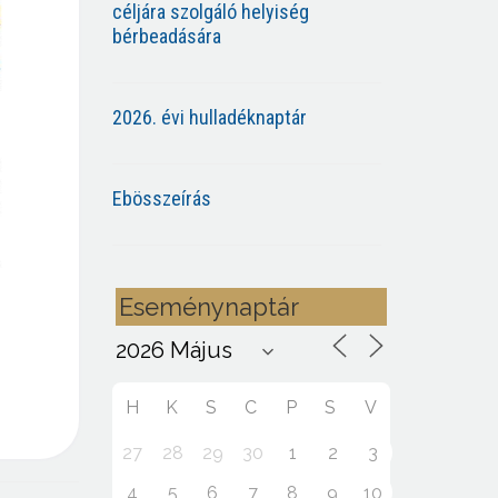
céljára szolgáló helyiség
bérbeadására
2026. évi hulladéknaptár
Ebösszeírás
Eseménynaptár
H
K
S
C
P
S
V
27
28
29
30
1
2
3
4
5
6
7
8
9
10