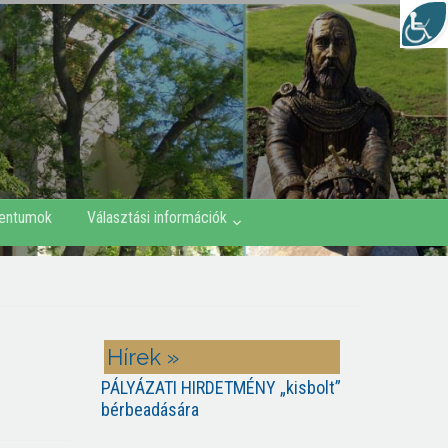
entumok
Választási információk
Hírek »
PÁLYÁZATI HIRDETMÉNY „kisbolt”
bérbeadására