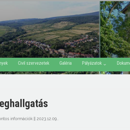
nyek
Civil szervezetek
Galéria
Pályázatok
Dokum
eghallgatás
ontos információk
||
2023.12.09.
.