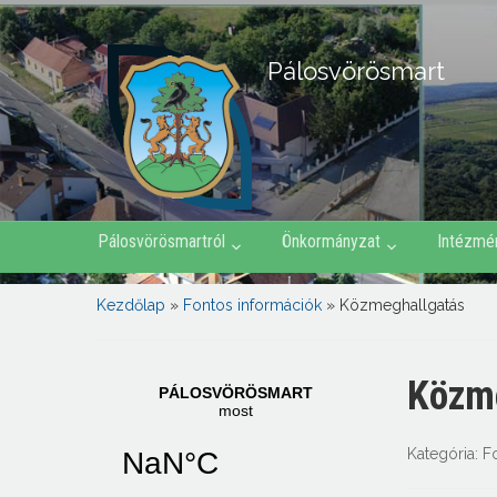
Pálosvörösmart
Pálosvörösmartról
Önkormányzat
Intézmé
Kezdőlap
»
Fontos információk
»
Közmeghallgatás
Közm
Kategória:
F