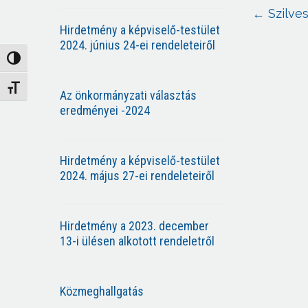
←
Szilve
Hirdetmény a képviselő-testület
2024. június 24-ei rendeleteiről
Nagy kontraszt váltása
Betűméret váltása
Az önkormányzati választás
eredményei -2024
Hirdetmény a képviselő-testület
2024. május 27-ei rendeleteiről
Hirdetmény a 2023. december
13-i ülésen alkotott rendeletről
Közmeghallgatás