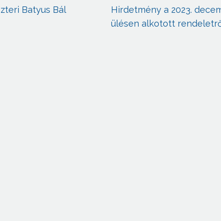
szteri Batyus Bál
Hirdetmény a 2023. decem
ülésen alkotott rendeletr