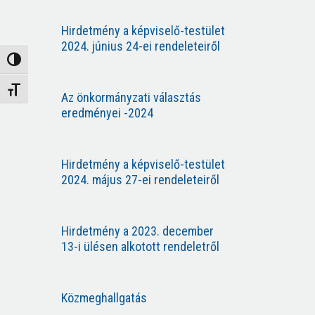
Hirdetmény a képviselő-testület
2024. június 24-ei rendeleteiről
Nagy kontraszt váltása
Betűméret váltása
Az önkormányzati választás
eredményei -2024
Hirdetmény a képviselő-testület
2024. május 27-ei rendeleteiről
Hirdetmény a 2023. december
13-i ülésen alkotott rendeletről
Közmeghallgatás