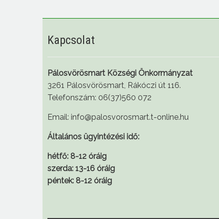
Kapcsolat
Pálosvörösmart Községi Önkormányzat
3261 Pálosvörösmart, Rákóczi út 116.
Telefonszám: 06(37)560 072
Email: info@palosvorosmart.t-online.hu
Általános ügyintézési idő:
hétfő: 8-12 óráig
szerda: 13-16 óráig
péntek: 8-12 óráig