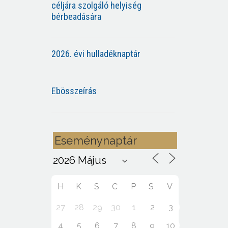
céljára szolgáló helyiség
bérbeadására
2026. évi hulladéknaptár
Ebösszeírás
Eseménynaptár
H
K
S
C
P
S
V
27
28
29
30
1
2
3
4
5
6
7
8
9
10