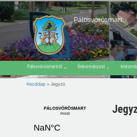
Pálosvörösmart
Pálosvörösmartról
Önkormányzat
Intézmé
Kezdőlap
»
Jegyző
Jegy