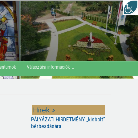
entumok
Választási információk
Hírek »
PÁLYÁZATI HIRDETMÉNY „kisbolt”
bérbeadására