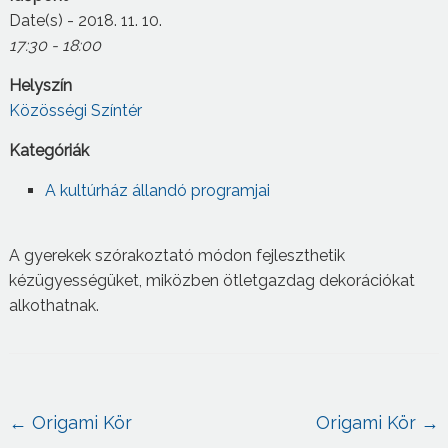
Date(s) - 2018. 11. 10.
17:30 - 18:00
Helyszín
Közösségi Színtér
Kategóriák
A kultúrház állandó programjai
A gyerekek szórakoztató módon fejleszthetik
kézügyességüket, miközben ötletgazdag dekorációkat
alkothatnak.
←
Origami Kör
Origami Kör
→