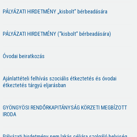
PÁLYÁZATI HIRDETMÉNY „kisbolt” bérbeadására
PÁLYÁZATI HIRDETMÉNY (“kisbolt” bérbeadására)
Óvodai beiratkozás
Ajánlattételi felhívás szociális étkeztetés és óvodai
étkeztetés tárgyú eljarásban
GYÖNGYÖSI RENDŐRKAPITÁNYSÁG KÖRZETI MEGBÍZOTT
IRODA
Pályázati hirdetmény nem lakás céljára szolgáló helyiség