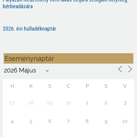
bérbeadására
2026. évi hulladéknaptár
Eseménynaptár
H
K
S
C
P
S
V
27
28
29
30
1
2
3
4
5
6
7
8
9
10