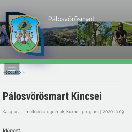
Pálosvörösmart
Kezdőlap
»
Pálosvörösmart Kincsei
Kategória:
Ismétlődő programok
,
Kiemelt program
||
2020.10.09.
.
Időpont