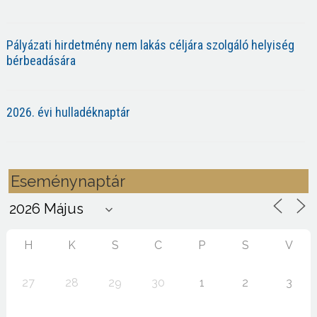
Pályázati hirdetmény nem lakás céljára szolgáló helyiség
bérbeadására
2026. évi hulladéknaptár
Eseménynaptár
H
K
S
C
P
S
V
27
28
29
30
1
2
3