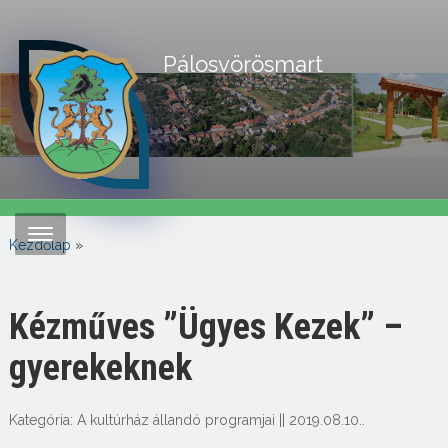
Pálosvörösmart
Kezdőlap
»
Kézműves ”Ügyes Kezek” –
gyerekeknek
Kategória:
A kultúrház állandó programjai
||
2019.08.10.
.