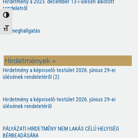
Hirdetmény a 2023. december 13-i ülésen alkotott
rendeletről
Nagy kontraszt váltása
Betűméret váltása
Közmeghallgatás
Hirdetmények »
Hirdetmény a képviselő-testület 2026. június 29-ei
ülésének rendeletéről (2)
Hirdetmény a képviselő-testület 2026. június 29-ei
ülésének rendeletéről
PÁLYÁZATI HIRDETMÉNY NEM LAKÁS CÉLÚ HELYISÉG
BÉRBEADÁSÁRA