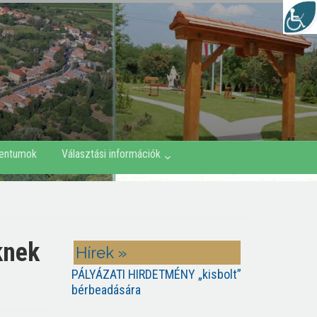
entumok
Választási információk
knek
Hírek »
PÁLYÁZATI HIRDETMÉNY „kisbolt”
bérbeadására