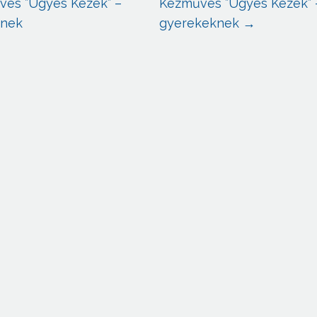
es ”Ügyes Kezek” –
Kézműves ”Ügyes Kezek” 
knek
gyerekeknek
→