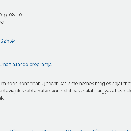
019. 08. 10.
00
Színtér
úrház állandó programjai
 minden hónapban új technikát ismerhetnek meg és sajátíthat
fantáziájuk szabta határokon belül használati tárgyakat és de
ek.