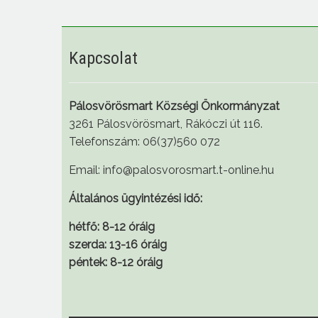
Kapcsolat
Pálosvörösmart Községi Önkormányzat
3261 Pálosvörösmart, Rákóczi út 116.
Telefonszám: 06(37)560 072
Email: info@palosvorosmart.t-online.hu
Általános ügyintézési idő:
hétfő: 8-12 óráig
szerda: 13-16 óráig
péntek: 8-12 óráig