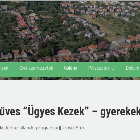
nyek
Civil szervezetek
Galéria
Pályázatok
Dokum
űves ”Ügyes Kezek” – gyereke
 kultúrház állandó programjai
||
2019.08.10.
.