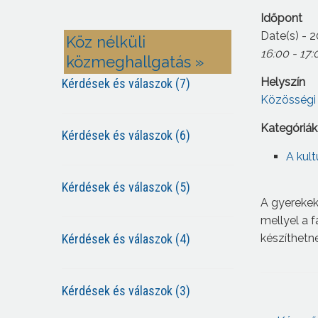
Időpont
Date(s) - 2
Köz nélküli
16:00 - 17:
közmeghallgatás »
Helyszín
Kérdések és válaszok (7)
Közösségi 
Kategóriák
Kérdések és válaszok (6)
A kult
Kérdések és válaszok (5)
A gyerekek
mellyel a 
Kérdések és válaszok (4)
készíthetn
Kérdések és válaszok (3)