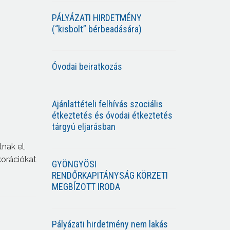
PÁLYÁZATI HIRDETMÉNY
(“kisbolt” bérbeadására)
Óvodai beiratkozás
Ajánlattételi felhívás szociális
étkeztetés és óvodai étkeztetés
tárgyú eljarásban
nak el,
korációkat
GYÖNGYÖSI
RENDŐRKAPITÁNYSÁG KÖRZETI
MEGBÍZOTT IRODA
Pályázati hirdetmény nem lakás