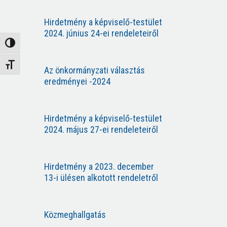
Hirdetmény a képviselő-testület
2024. június 24-ei rendeleteiről
Nagy kontraszt váltása
Betűméret váltása
Az önkormányzati választás
eredményei -2024
Hirdetmény a képviselő-testület
2024. május 27-ei rendeleteiről
Hirdetmény a 2023. december
13-i ülésen alkotott rendeletről
Közmeghallgatás