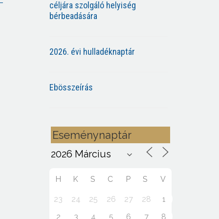
–
céljára szolgáló helyiség
bérbeadására
2026. évi hulladéknaptár
Ebösszeírás
Eseménynaptár
H
K
S
C
P
S
V
23
24
25
26
27
28
1
2
3
4
5
6
7
8