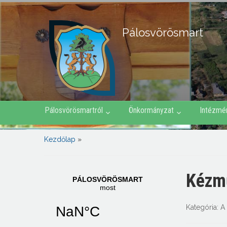
Pálosvörösmart
Pálosvörösmartról
Önkormányzat
Intézmé
Kezdőlap
»
Kézm
Kategória:
A