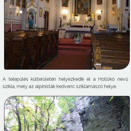
A település külterületén helyezkedik el a Hollókő nevű
szikla, mely az alpinisták kedvenc sziklamászó helye.