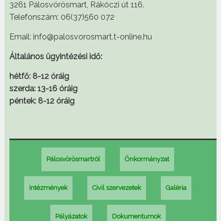
3261 Pálosvörösmart, Rákóczi út 116.
Telefonszám: 06(37)560 072
Email: info@palosvorosmart.t-online.hu
Általános ügyintézési idő:
hétfő: 8-12 óráig
szerda: 13-16 óráig
péntek: 8-12 óráig
Pálosvörösmartról
Önkormányzat
Intézmények
Civil szervezetek
Galéria
Pályázatok
Dokumentumok