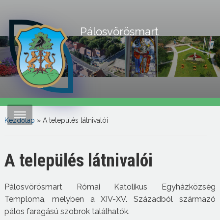
Pálosvörösmart
Kezdőlap
»
A település látnivalói
A település látnivalói
Pálosvörösmart Római Katolikus Egyházközség
Temploma, melyben a XIV-XV. Századból származó
pálos faragású szobrok találhatók.